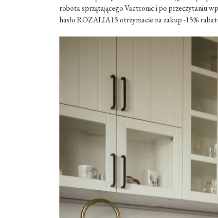
robota sprzątającego Vactronic i po przeczytaniu w
hasło ROZALIA15 otrzymacie na zakup -15% rabatu