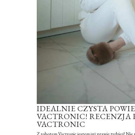
IDEALNIE CZYSTA POWI
VACTRONIC! RECENZJA
VACTRONIC
Z robotem Vactronic jestem już prawie tydzień! Nie 