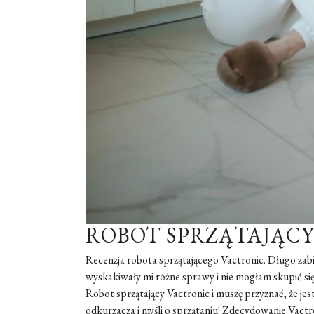
ROBOT SPRZĄTAJĄCY
Recenzja robota sprzątającego Vactronic. Długo zabie
wyskakiwały mi różne sprawy i nie mogłam skupić się 
Robot sprzątający Vactronic i muszę przyznać, że je
odkurzacza i myśli o sprzątaniu! Zdecydowanie Vactr