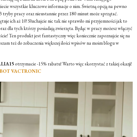
iecie wszystkie kluczowe informacje o nim. Świetną opcją na pewno
3 tryby pracy oraz nieustannie przez 180 minut może sprzątać.
e ich aż 10! Słuchajcie nic tak nie sprawiło mi przyjemności jak to
oraz dla tych którzy posiadają zwierzęta. Będąc w pracy możesz włączyć
ście! Ten produkt jest fantastyczny więc koniecznie zapoznajcie się na
zam też do zobaczenia większej ilości wpisów na moim blogu w
LIA15
otrzymacie -15% rabatu! Warto więc skorzystać z takiej okazji!
BOT VACTRONIC