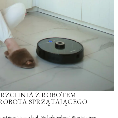
ERZCHNIA Z ROBOTEM
 ROBOTA SPRZĄTAJĄCEGO
rozstaję się z nim na krok. Nie będę podawać Wam tutaj jego