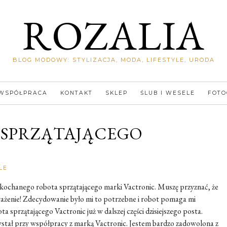
ROZALIA
BLOG MODOWY: STYLIZACJA, MODA, LIFESTYLE, URODA
WSPÓŁPRACA
KONTAKT
SKLEP
ŚLUB I WESELE
FOTO
 SPRZĄTAJĄCEGO
Rozalia
LE
 ukochanego robota sprzątającego marki Vactronic. Muszę przyznać, że
wrażenie! Zdecydowanie było mi to potrzebne i robot pomaga mi
 sprzątającego Vactronic już w dalszej części dzisiejszego posta.
stał przy współpracy z marką Vactronic. Jestem bardzo zadowolona z