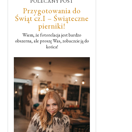
POLECANY POST
Przygotowania do
Świąt cz.I – Świąteczne
pierniki!
Wiem, że fotorelacja jest bardzo
obszerna, ale proszę Was, zobaczcie ją do
końca!