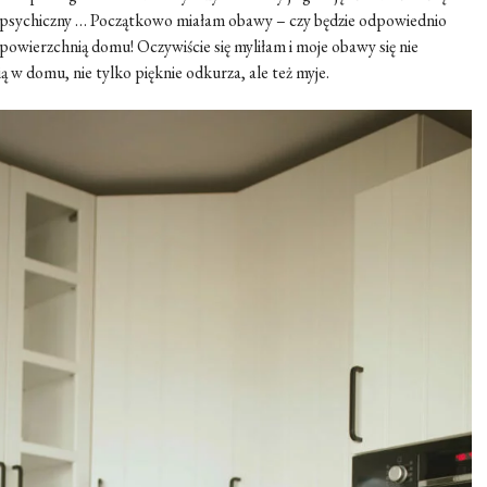
t psychiczny … Początkowo miałam obawy – czy będzie odpowiednio
ą powierzchnią domu! Oczywiście się myliłam i moje obawy się nie
ą w domu, nie tylko pięknie odkurza, ale też myje.