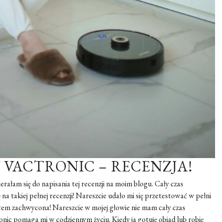
 VACTRONIC – RECENZJA!
rałam się do napisania tej recenzji na moim blogu. Cały czas
na takiej pełnej recenzji! Nareszcie udało mi się przetestować w pełni
stem zachwycona! Nareszcie w mojej głowie nie mam cały czas
onic pomaga mi w codziennym życiu. Kiedy ja gotuję obiad lub robię