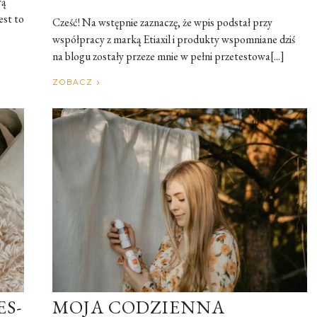
rą
est to
Cześć! Na wstępnie zaznaczę, że wpis podstał przy
współpracy z marką Etiaxil i produkty wspomniane dziś
na blogu zostały przeze mnie w pełni przetestowa[...]
ZOBACZ
S-
MOJA CODZIENNA