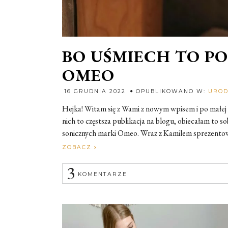
BO UŚMIECH TO P
OMEO
16 GRUDNIA 2022
OPUBLIKOWANO W:
URO
Hejka! Witam się z Wami z nowym wpisem i po małej 
nich to częstsza publikacja na blogu, obiecałam to s
sonicznych marki Omeo. Wraz z Kamilem sprezentowa
ZOBACZ
3
KOMENTARZE