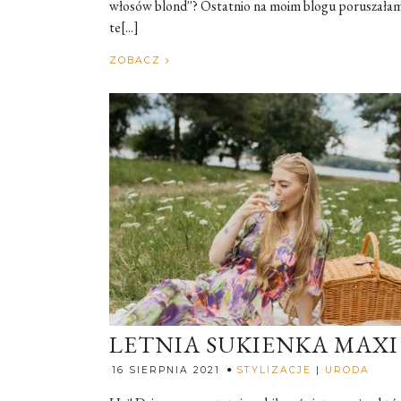
włosów blond''? Ostatnio na moim blogu poruszała
te[...]
ZOBACZ
LETNIA SUKIENKA MAXI
Rozal
16 SIERPNIA 2021
STYLIZACJE
|
URODA