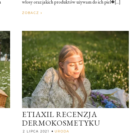
m
włosy oraz jakich produktów używam do ich piel�[...]
ZOBACZ
ETIAXIL RECENZJA
DERMOKOSMETYKU
ia
Rozalia
2 LIPCA 2021
URODA