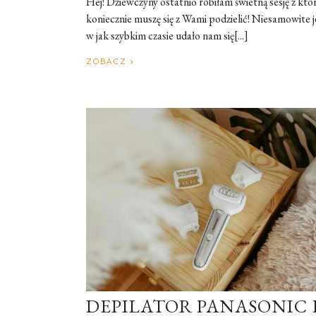
Hej! Dziewczyny ostatnio robiłam świetną sesję z któ
koniecznie muszę się z Wami podzielić! Niesamowite j
w jak szybkim czasie udało nam się[...]
ZOBACZ
DEPILATOR PANASONIC E