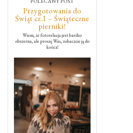
POLECANY POST
Przygotowania do
Świąt cz.I – Świąteczne
pierniki!
Wiem, że fotorelacja jest bardzo
obszerna, ale proszę Was, zobaczcie ją do
końca!