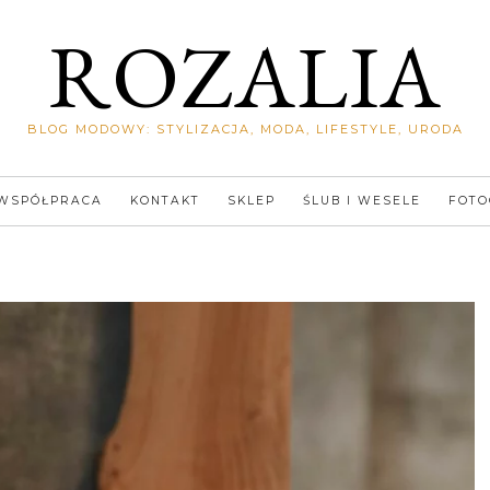
ROZALIA
BLOG MODOWY: STYLIZACJA, MODA, LIFESTYLE, URODA
WSPÓŁPRACA
KONTAKT
SKLEP
ŚLUB I WESELE
FOTO