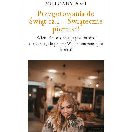
POLECANY POST
Przygotowania do
Świąt cz.I – Świąteczne
pierniki!
Wiem, że fotorelacja jest bardzo
obszerna, ale proszę Was, zobaczcie ją do
końca!