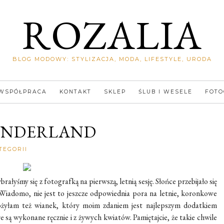
ROZALIA
BLOG MODOWY: STYLIZACJA, MODA, LIFESTYLE, URODA
WSPÓŁPRACA
KONTAKT
SKLEP
ŚLUB I WESELE
FOTO
ONDERLAND
Rozalia
TEGORII
łyśmy się z fotografką na pierwszą, letnią sesję. Słońce przebijało się
Wiadomo, nie jest to jeszcze odpowiednia pora na letnie, koronkowe
łożyłam też wianek, który moim zdaniem jest najlepszym dodatkiem
 są wykonane ręcznie i z żywych kwiatów. Pamiętajcie, że takie chwile