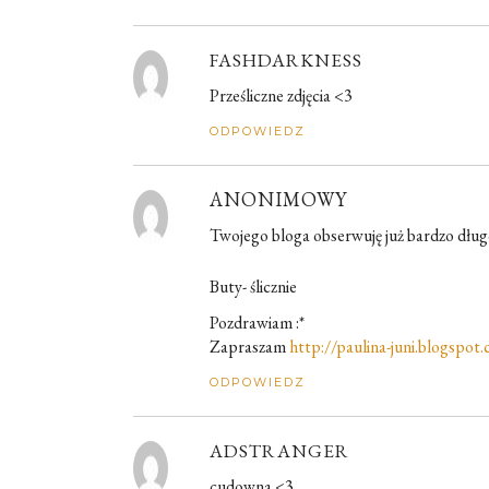
FASHDARKNESS
Prześliczne zdjęcia <3
ODPOWIEDZ
ANONIMOWY
Twojego bloga obserwuję już bardzo długo, 
Buty- ślicznie
Pozdrawiam :*
Zapraszam
http://paulina-juni.blogspot
ODPOWIEDZ
ADSTRANGER
cudowna <3