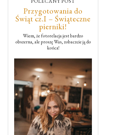
POLECANY POST
Przygotowania do
Świąt cz.I – Świąteczne
pierniki!
Wiem, że fotorelacja jest bardzo
obszerna, ale proszę Was, zobaczcie ją do
końca!