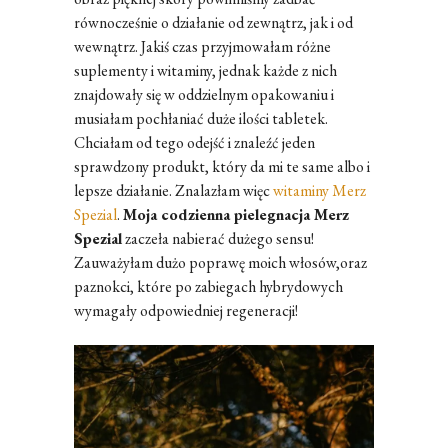
równocześnie o działanie od zewnątrz, jak i od
wewnątrz. Jakiś czas przyjmowałam różne
suplementy i witaminy, jednak każde z nich
znajdowały się w oddzielnym opakowaniu i
musiałam pochłaniać duże ilości tabletek.
Chciałam od tego odejść i znaleźć jeden
sprawdzony produkt, który da mi te same albo i
lepsze działanie. Znalazłam więc
witaminy Merz
Spezial
.
Moja codzienna pielegnacja Merz
Spezial
zaczeła nabierać dużego sensu!
Zauważyłam dużo poprawę moich włosów,oraz
paznokci, które po zabiegach hybrydowych
wymagały odpowiedniej regeneracji!