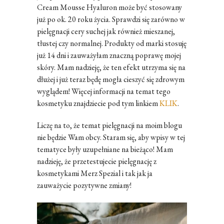
Cream Mousse Hyaluron może być stosowany
już po ok. 20 roku życia. Sprawdzi się zarówno w
pielęgnacji cery suchej jak również mieszanej,
tłustej czy normalnej. Produkty od marki stosuję
już 14 dni i zauważyłam znaczną poprawę mojej
skóry. Mam nadzieję, że ten efekt utrzyma się na
dłużej i już teraz będę mogła cieszyć się zdrowym
wyglądem! Więcej informacji na temat tego
kosmetyku znajdziecie pod tym linkiem
KLIK
.
Liczę na to, że temat pielęgnacji na moim blogu
nie będzie Wam obcy. Staram się, aby wpisy w tej
tematyce były uzupełniane na bieżąco! Mam
nadzieję, że przetestujecie pielęgnację z
kosmetykami Merz Spezial i tak jak ja
zauważycie pozytywne zmiany!