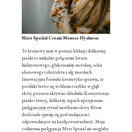
Merz Spezial Cream Mousse Hyaluron
To kremowy mus w postaci lekkiej i delikatnej
pianki to unikalne połączenie kwasu
hialuronowego, glukozaminy morskiej, soku
aloesowego i ekstraktu z alg morskich.
Innowacyjna formuła kosmetyku sprawia, że
produkt łatwo się wchłania i szybko w głąb
skóry przenosi aktywne składniki. Konsystencja
pianki i świeży, delikatny zapach uprzyjemnia
pielęgnacyjny rytuał nawilżania skóry. Krem
doskonale spisuje się pod makijażem i
odpowiedni jest na każdą ewentualność. Moja
codzienna pielęgnacja Merz Spezial nie mogłaby