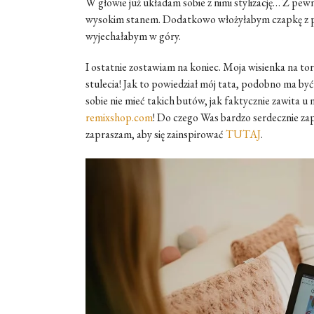
W głowie już układam sobie z nimi stylizację… Z pew
wysokim stanem. Dodatkowo włożyłabym czapkę z po
wyjechałabym w góry.
I ostatnie zostawiam na koniec. Moja wisienka na to
stulecia! Jak to powiedział mój tata, podobno ma być
sobie nie mieć takich butów, jak faktycznie zawita u
remixshop.com
! Do czego Was bardzo serdecznie za
zapraszam, aby się zainspirować
TUTAJ
.