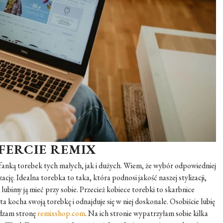
FERCIE REMIX
 fanką torebek tych małych, jak i dużych. Wiem, że wybór odpowiedniej
cję. Idealna torebka to taka, która podnosi jakość naszej stylizacji,
lubimy ją mieć przy sobie. Przecież kobiece torebki to skarbnice
a kocha swoją torebkę i odnajduje się w niej doskonale. Osobiście lubię
edzam stronę
remixshop.com
. Na ich stronie wypatrzyłam sobie kilka