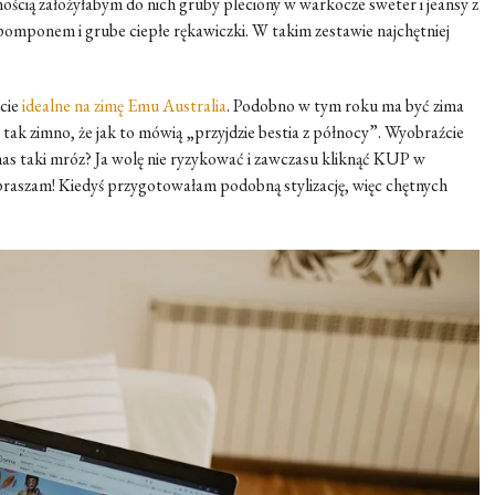
nością założyłabym do nich gruby pleciony w warkocze sweter i jeansy z
mponem i grube ciepłe rękawiczki. W takim zestawie najchętniej
rcie
idealne na zimę Emu Australia
. Podobno w tym roku ma być zima
 tak zimno, że jak to mówią „przyjdzie bestia z północy”. Wyobraźcie
 nas taki mróz? Ja wolę nie ryzykować i zawczasu kliknąć KUP w
praszam! Kiedyś przygotowałam podobną stylizację, więc chętnych