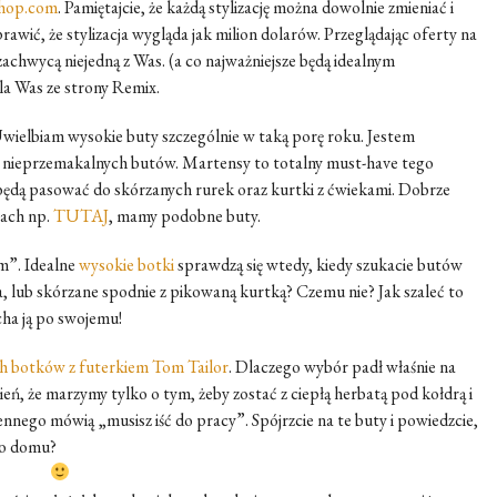
shop.com
. Pamiętajcie, że każdą stylizację można dowolnie zmieniać i
prawić, że stylizacja wygląda jak milion dolarów. Przeglądając oferty na
achwycą niejedną z Was. (a co najważniejsze będą idealnym
dla Was ze strony Remix.
Uwielbiam wysokie buty szczególnie w taką porę roku. Jestem
i nieprzemakalnych butów. Martensy to totalny must-have tego
i będą pasować do skórzanych rurek oraz kurtki z ćwiekami. Dobrze
jach np.
TUTAJ
, mamy podobne buty.
em”. Idealne
wysokie botki
sprawdzą się wtedy, kiedy szukacie butów
ka, lub skórzane spodnie z pikowaną kurtką? Czemu nie? Jak szaleć to
ocha ją po swojemu!
ch botków z futerkiem Tom Tailor
. Dlaczego wybór padł właśnie na
ień, że marzymy tylko o tym, żeby zostać z ciepłą herbatą pod kołdrą i
nnego mówią „musisz iść do pracy”. Spójrzcie na te buty i powiedzcie,
go domu?