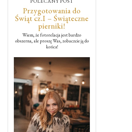
POLECANY POST
Przygotowania do
Świąt cz.I – Świąteczne
pierniki!
Wiem, że fotorelacja jest bardzo
obszerna, ale proszę Was, zobaczcie ją do
końca!