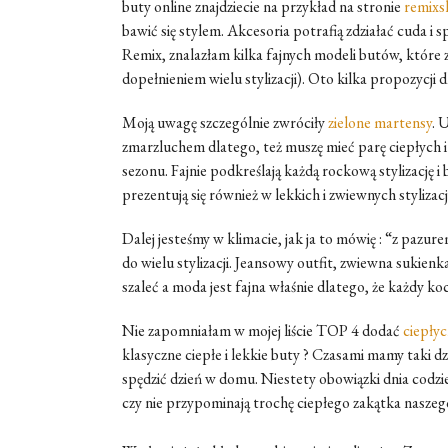
buty online znajdziecie na przykład na stronie
remix
bawić się stylem. Akcesoria potrafią zdziałać cuda i s
Remix, znalazłam kilka fajnych modeli butów, które z
dopełnieniem wielu stylizacji). Oto kilka propozycji 
Moją uwagę szczególnie zwróciły
zielone martensy
. 
zmarzluchem dlatego, też muszę mieć parę ciepłych 
sezonu. Fajnie podkreślają każdą rockową stylizację 
prezentują się również w lekkich i zwiewnych stylizac
Dalej jesteśmy w klimacie, jak ja to mówię : “z pazur
do wielu stylizacji. Jeansowy outfit, zwiewna sukien
szaleć a moda jest fajna właśnie dlatego, że każdy k
Nie zapomniałam w mojej liście TOP 4 dodać
ciepły
klasyczne ciepłe i lekkie buty ? Czasami mamy taki dz
spędzić dzień w domu. Niestety obowiązki dnia codzie
czy nie przypominają trochę ciepłego zakątka nasze