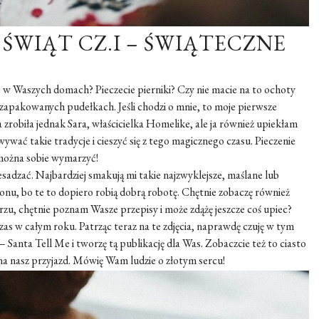
ŚWIĄT CZ.I – ŚWIĄTECZNE
ie w Waszych domach? Pieczecie pierniki? Czy nie macie na to ochoty
ie zapakowanych pudełkach. Jeśli chodzi o mnie, to moje pierwsze
ia zrobiła jednak Sara, właścicielka Homelike, ale ja również upiekłam
ywać takie tradycje i cieszyć się z tego magicznego czasu. Pieczenie
i można sobie wymarzyć!
zesadzać. Najbardziej smakują mi takie najzwyklejsze, maślane lub
nu, bo te to dopiero robią dobrą robotę. Chętnie zobaczę również
rzu, chętnie poznam Wasze przepisy i może zdążę jeszcze coś upiec?
as w całym roku. Patrząc teraz na te zdjęcia, naprawdę czuję w tym
 Santa Tell Me i tworzę tą publikację dla Was. Zobaczcie też to ciasto
 na nasz przyjazd. Mówię Wam ludzie o złotym sercu!