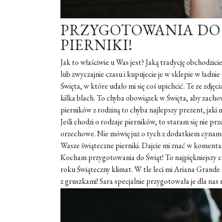
PRZYGOTOWANIA DO 
PIERNIKI!
Jak to właściwie u Was jest? Jaką tradycję obchodzic
lub zwyczajnie czasu i kupujecie je w sklepie w ładn
Święta, w które udało mi się coś upichcić. Te ze zdjęc
kilka blach. To chyba obowiązek w Święta, aby zachow
pierników z rodziną to chyba najlepszy prezent, jak
Jeśli chodzi o rodzaje pierników, to staram się nie pr
orzechowe. Nie mówię już o tych z dodatkiem cynamo
Wasze świąteczne pierniki. Dajcie mi znać w komenta
Kocham przygotowania do Świąt! To najpiękniejszy cz
roku Świąteczny klimat. W tle leci mi Ariana Grande –
z gruszkami! Sara specjalnie przygotowała je dla nas