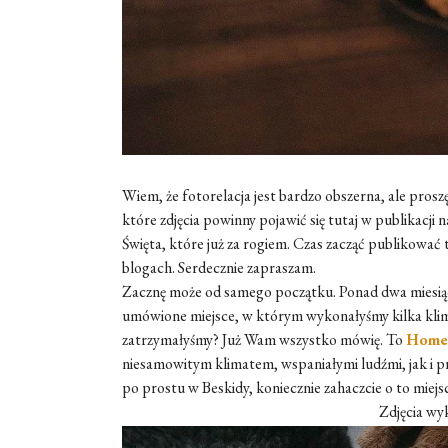
Wiem, że fotorelacja jest bardzo obszerna, ale pro
które zdjęcia powinny pojawić się tutaj w publikacji
Święta, które już za rogiem. Czas zacząć publikować 
blogach. Serdecznie zapraszam.
Zacznę może od samego początku. Ponad dwa miesią
umówione miejsce, w którym wykonałyśmy kilka klimat
zatrzymałyśmy? Już Wam wszystko mówię. To
Home
niesamowitym klimatem, wspaniałymi ludźmi, jak i prz
po prostu w Beskidy, koniecznie zahaczcie o to miejs
Zdjęcia wy