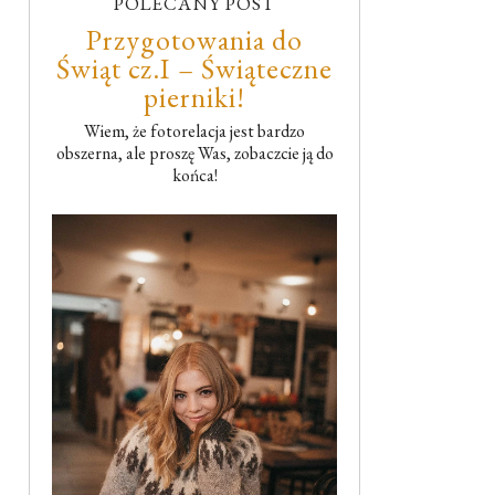
POLECANY POST
Przygotowania do
Świąt cz.I – Świąteczne
pierniki!
Wiem, że fotorelacja jest bardzo
obszerna, ale proszę Was, zobaczcie ją do
końca!