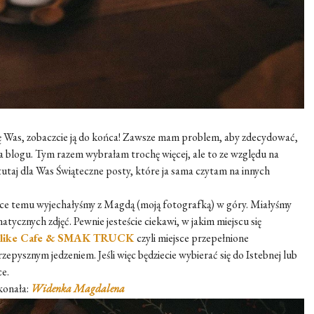
szę Was, zobaczcie ją do końca! Zawsze mam problem, aby zdecydować,
 na blogu. Tym razem wybrałam trochę więcej, ale to ze względu na
tutaj dla Was Świąteczne posty, które ja sama czytam na innych
ce temu wyjechałyśmy z Magdą (moją fotografką) w góry. Miałyśmy
ycznych zdjęć. Pewnie jesteście ciekawi, w jakim miejscu się
like Cafe & SMAK TRUCK
czyli miejsce przepełnione
epysznym jedzeniem. Jeśli więc będziecie wybierać się do Istebnej lub
ce.
konała:
Widenka Magdalena