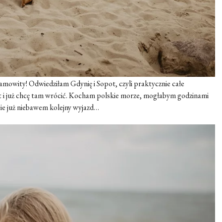
mowity! Odwiedziłam Gdynię i Sopot, czyli praktycznie całe
t i już chcę tam wrócić. Kocham polskie morze, mogłabym godzinami
cie już niebawem kolejny wyjazd…