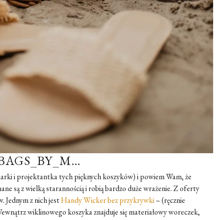
 BAGS_BY_M…
arki i projektantka tych pięknych koszyków) i powiem Wam, że
e są z wielką starannością i robią bardzo duże wrażenie. Z oferty
 Jednym z nich jest
Handy Wicker bez przykrywki
– (ręcznie
ewnątrz wiklinowego koszyka znajduje się materiałowy woreczek,