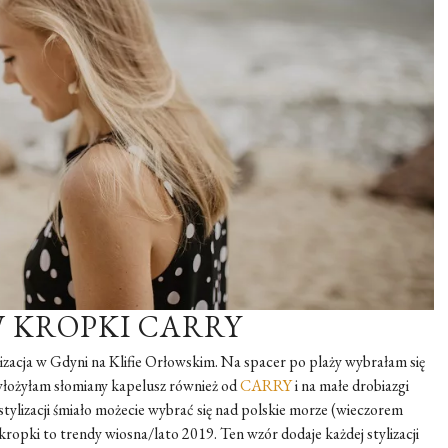
 KROPKI CARRY
izacja w Gdyni na Klifie Orłowskim. Na spacer po plaży wybrałam się
włożyłam słomiany kapelusz również od
CARRY
i na małe drobiazgi
 stylizacji śmiało możecie wybrać się nad polskie morze (wieczorem
 kropki to trendy wiosna/lato 2019. Ten wzór dodaje każdej stylizacji