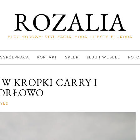
ROZALIA
BLOG MODOWY: STYLIZACJA, MODA, LIFESTYLE, URODA
WSPÓŁPRACA
KONTAKT
SKLEP
ŚLUB I WESELE
FOTO
W KROPKI CARRY I
– ORŁOWO
Rozalia
TYLE