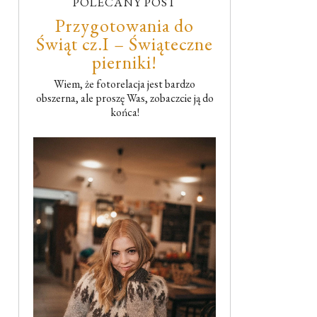
POLECANY POST
Przygotowania do
Świąt cz.I – Świąteczne
pierniki!
Wiem, że fotorelacja jest bardzo
obszerna, ale proszę Was, zobaczcie ją do
końca!