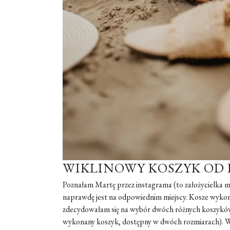
WIKLINOWY KOSZYK OD
Poznałam Martę przez instagrama (to założycielka m
naprawdę jest na odpowiednim miejscy. Kosze wykonan
zdecydowałam się na wybór dwóch różnych koszyków.
wykonany koszyk, dostępny w dwóch rozmiarach). W