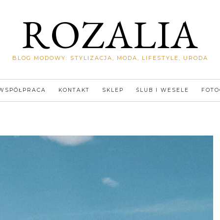
ROZALIA
BLOG MODOWY: STYLIZACJA, MODA, LIFESTYLE, URODA
WSPÓŁPRACA
KONTAKT
SKLEP
ŚLUB I WESELE
FOTO