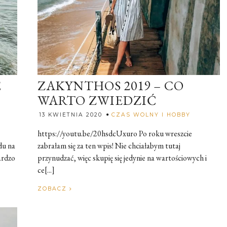
E
ZAKYNTHOS 2019 – CO
WARTO ZWIEDZIĆ
Rozalia
13 KWIETNIA 2020
CZAS WOLNY I HOBBY
https://youtu.be/20hsdcUxuro Po roku wreszcie
du na
zabrałam się za ten wpis! Nie chciałabym tutaj
ardzo
przynudzać, więc skupię się jedynie na wartościowych i
ce[...]
ZOBACZ