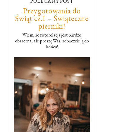
POLECANY POST
Przygotowania do
Świąt cz.I – Świąteczne
pierniki!
Wiem, że fotorelacja jest bardzo
obszerna, ale proszę Was, zobaczcie ją do
końca!