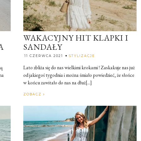
WAKACYJNY HIT KLAPKI I
A
SANDAŁY
alia
Rozalia
11 CZERWCA 2021
STYLIZACJE
ną
Lato zbliża się do nas wielkimi krokami ! Zaskakuje nas już
na
od jakiegoś tygodnia i można śmiało powiedzieć, że słońce
w końcu zawitało do nas na dłuż[...]
ZOBACZ