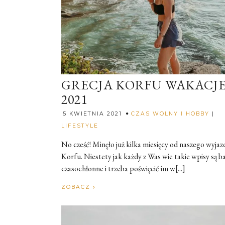
GRECJA KORFU WAKACJ
2021
5 KWIETNIA 2021
CZAS WOLNY I HOBBY
|
Rozalia
LIFESTYLE
No cześć! Minęło już kilka miesięcy od naszego wyjaz
Korfu. Niestety jak każdy z Was wie takie wpisy są b
czasochłonne i trzeba poświęcić im w[...]
ZOBACZ