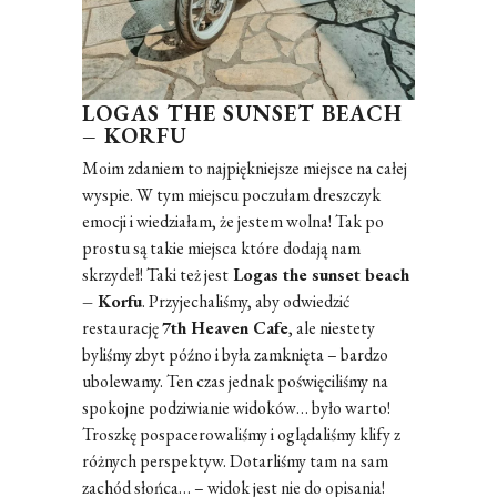
LOGAS THE SUNSET BEACH
– KORFU
Moim zdaniem to najpiękniejsze miejsce na całej
wyspie. W tym miejscu poczułam dreszczyk
emocji i wiedziałam, że jestem wolna! Tak po
prostu są takie miejsca które dodają nam
skrzydeł! Taki też jest
Logas the sunset beach
– Korfu
. Przyjechaliśmy, aby odwiedzić
restaurację
7th Heaven Cafe
, ale niestety
byliśmy zbyt późno i była zamknięta – bardzo
ubolewamy. Ten czas jednak poświęciliśmy na
spokojne podziwianie widoków… było warto!
Troszkę pospacerowaliśmy i oglądaliśmy klify z
różnych perspektyw. Dotarliśmy tam na sam
zachód słońca… – widok jest nie do opisania!