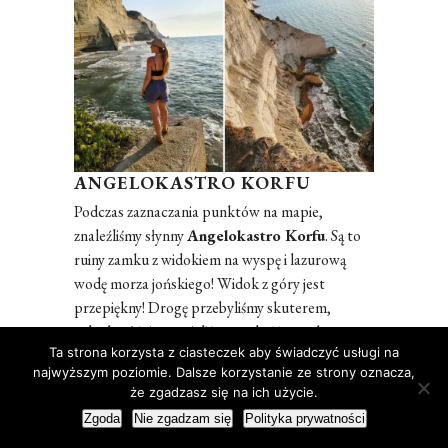
ANGELOKASTRO KORFU
Podczas zaznaczania punktów na mapie,
znaleźliśmy słynny
Angelokastro Korfu
. Są to
ruiny zamku z widokiem na wyspę i lazurową
wodę morza jońskiego! Widok z góry jest
przepiękny! Drogę przebyliśmy skuterem,
jednak później musieliśmy podejść troszkę w
Ta strona korzysta z ciasteczek aby świadczyć usługi na
górę. W tym miejscu również polecam Wam
najwyższym poziomie. Dalsze korzystanie ze strony oznacza,
założyć pełne obuwie i zabrać ze sobą sporą ilość
że zgadzasz się na ich użycie.
wody. Zrobiliśmy sobie chwilę przerwy na
Zgoda
Nie zgadzam się
Polityka prywatności
klasyczne latte w restauracji z widokiem na