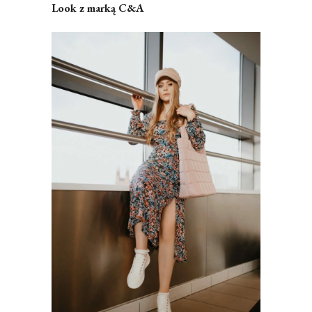
Look z marką C&A