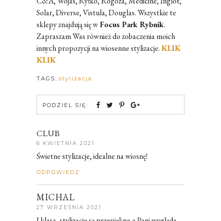
C&A, Wojas, Ryłko, Rogoza, Medicine, Inglot,
Solar, Diverse, Vistula, Douglas. Wszystkie te
sklepy znajdują się w
Focus Park Rybnik
.
Zapraszam Was również do zobaczenia moich
innych propozycji na wiosenne stylizacje.
KLIK
KLIK
TAGS:
stylizacja
PODZIEL SIĘ:
CLUB
6 KWIETNIA 2021
Świetne stylizacje, idealne na wiosnę!
ODPOWIEDZ
MICHAL
27 WRZEŚNIA 2021
I klasa, stylizacje są przepiękne,a Pani wygląda