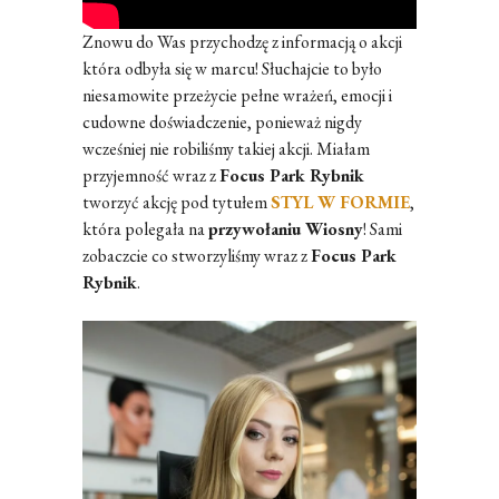
Znowu do Was przychodzę z informacją o akcji
która odbyła się w marcu! Słuchajcie to było
niesamowite przeżycie pełne wrażeń, emocji i
cudowne doświadczenie, ponieważ nigdy
wcześniej nie robiliśmy takiej akcji. Miałam
przyjemność wraz z
Focus Park Rybnik
tworzyć akcję pod tytułem
STYL W FORMIE
,
która polegała na
przywołaniu Wiosny
! Sami
zobaczcie co stworzyliśmy wraz z
Focus Park
Rybnik
.