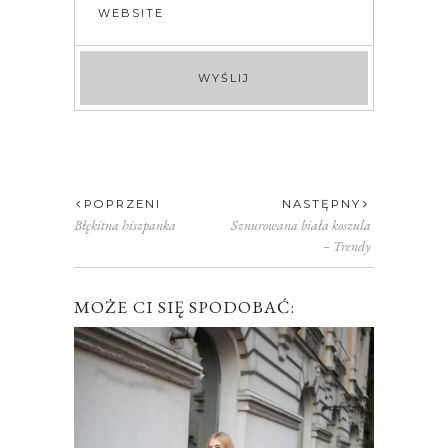
POPRZENI
NASTĘPNY
Błękitna hiszpanka
Sznurowana biała koszula
– Trendy
MOŻE CI SIĘ SPODOBAĆ: