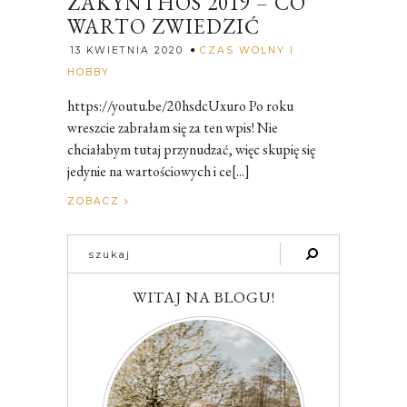
ZAKYNTHOS 2019 – CO
WARTO ZWIEDZIĆ
13 KWIETNIA 2020
CZAS WOLNY I
Rozalia
HOBBY
https://youtu.be/20hsdcUxuro Po roku
wreszcie zabrałam się za ten wpis! Nie
chciałabym tutaj przynudzać, więc skupię się
jedynie na wartościowych i ce[...]
ZOBACZ
WITAJ NA BLOGU!