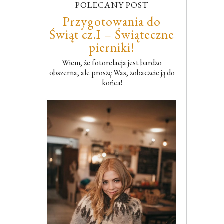
POLECANY POST
Przygotowania do
Świąt cz.I – Świąteczne
pierniki!
Wiem, że fotorelacja jest bardzo
obszerna, ale proszę Was, zobaczcie ją do
końca!