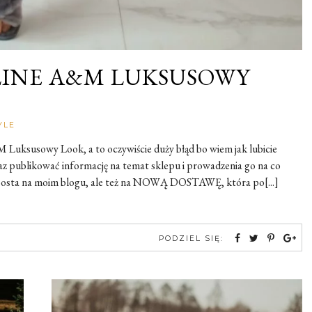
INE A&M LUKSUSOWY
Rozalia
YLE
 Luksusowy Look, a to oczywiście duży błąd bo wiem jak lubicie
raz publikować informację na temat sklepu i prowadzenia go na co
 posta na moim blogu, ale też na NOWĄ DOSTAWĘ, która po[...]
PODZIEL SIĘ: