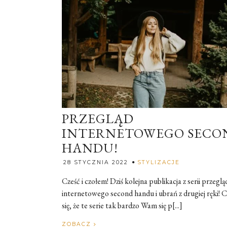
PRZEGLĄD
INTERNETOWEGO SECO
HANDU!
Rozalia
28 STYCZNIA 2022
STYLIZACJE
Cześć i czołem! Dziś kolejna publikacja z serii przegl
internetowego second handu i ubrań z drugiej ręki! C
się, że te serie tak bardzo Wam się p[...]
ZOBACZ