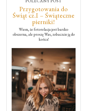
POLECANY POST
Przygotowania do
Świąt cz.I – Świąteczne
pierniki!
Wiem, że fotorelacja jest bardzo
obszerna, ale proszę Was, zobaczcie ją do
końca!