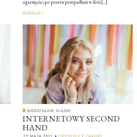
ogarnięcia i po prostu przepadłam w ilośc[...]
ZOBACZ
WODZISŁAW ŚLĄSKI
INTERNETOWY SECOND
HAND
Rozalia
27 MAJA 2021
LIFESTYLE
|
ZAKUPY