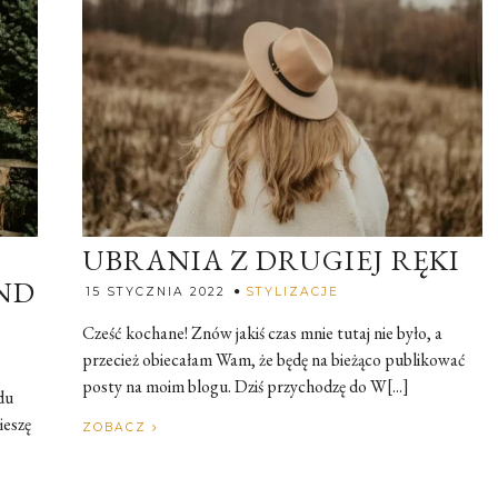
UBRANIA Z DRUGIEJ RĘKI
ND
Rozalia
15 STYCZNIA 2022
STYLIZACJE
Cześć kochane! Znów jakiś czas mnie tutaj nie było, a
przecież obiecałam Wam, że będę na bieżąco publikować
posty na moim blogu. Dziś przychodzę do W[...]
ądu
ieszę
ZOBACZ