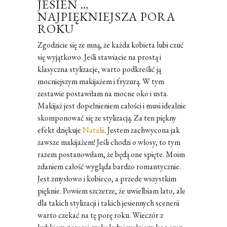
JESIEŃ …
NAJPIĘKNIEJSZA PORA
ROKU
Zgodzicie się ze mną, że każda kobieta lubi czuć
się wyjątkowo. Jeśli stawiacie na prostą i
klasyczna stylizacje, warto podkreślić ją
mocniejszym makijażem i fryzurą. W tym
zestawie postawiłam na mocne oko i usta.
Makijaż jest dopełnieniem całości i musi idealnie
skomponować się ze stylizacją. Za ten piękny
efekt dziękuje
Natalii
. Jestem zachwycona jak
zawsze makijażem! Jeśli chodzi o włosy, to tym
razem postanowiłam, że będą one spięte. Moim
zdaniem całość wygląda bardzo romantycznie.
Jest zmysłowo i kobieco, a przede wszystkim
pięknie. Powiem szczerze, że uwielbiam lato, ale
dla takich stylizacji i takich jesiennych scenerii
warto czekać na tę porę roku. Wieczór z