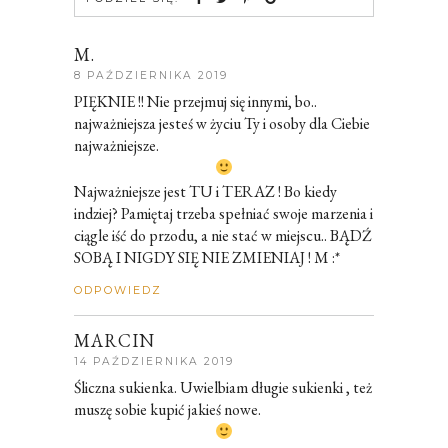
M.
8 PAŹDZIERNIKA 2019
PIĘKNIE !! Nie przejmuj się innymi, bo..
najważniejsza jesteś w życiu Ty i osoby dla Ciebie
najważniejsze.
Najważniejsze jest TU i TERAZ ! Bo kiedy
indziej? Pamiętaj trzeba spełniać swoje marzenia i
ciągle iść do przodu, a nie stać w miejscu.. BĄDŹ
SOBĄ I NIGDY SIĘ NIE ZMIENIAJ ! M :*
ODPOWIEDZ
MARCIN
14 PAŹDZIERNIKA 2019
Śliczna sukienka. Uwielbiam długie sukienki , też
muszę sobie kupić jakieś nowe.