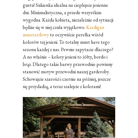
gustu! Sukienka idealna na cieplejsze jesienne
dni. Minimalistyczna, a przede wszystkim
wygodna. Każda kobieta, niezależnie od sytuacji
będzie się w niej czuła wyjątkowo.
Kardigan
musztardowy
to oczywiście perełka wśród
kolorów tej jesieni. To totalny must have tego
sezonu każdej z nas. Pewnie zapytacie dlaczego?
A no właśnie – kolory jesieni to żółty, bordo i
brąz. Dlatego takie barwy przewodnie powinny
stanowić motyw przewodni naszej garderoby.
Schowajcie szarości i czernie na później, jeszcze
się przydadzą, a teraz szalejcie z kolorami!