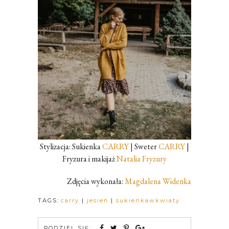
Stylizacja: Sukienka
CARRY
| Sweter
CARRY
|
Fryzura i makijaż
Natalia Fryzury
Zdjęcia wykonała:
Magdalena Widenka
TAGS:
carry
|
jesień
|
sukienkawkwiaty
PODZIEL SIĘ: