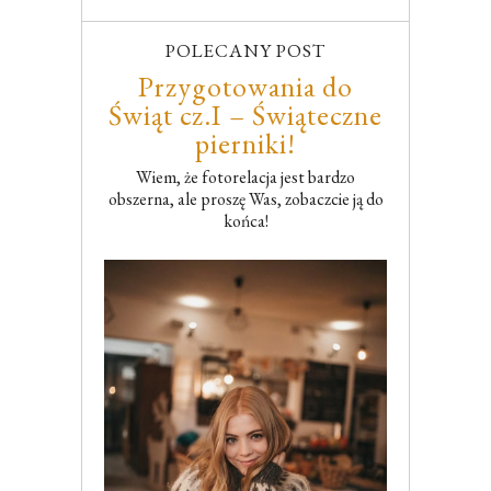
POLECANY POST
Przygotowania do
Świąt cz.I – Świąteczne
pierniki!
Wiem, że fotorelacja jest bardzo
obszerna, ale proszę Was, zobaczcie ją do
końca!