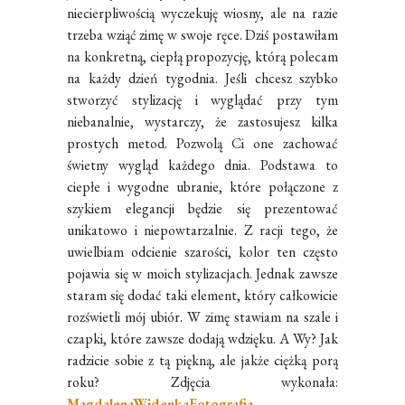
niecierpliwością wyczekuję wiosny, ale na razie
trzeba wziąć zimę w swoje ręce. Dziś postawiłam
na konkretną, ciepłą propozycję, którą polecam
na każdy dzień tygodnia. Jeśli chcesz szybko
stworzyć stylizację i wyglądać przy tym
niebanalnie, wystarczy, że zastosujesz kilka
prostych metod. Pozwolą Ci one zachować
świetny wygląd każdego dnia. Podstawa to
ciepłe i wygodne ubranie, które połączone z
szykiem elegancji będzie się prezentować
unikatowo i niepowtarzalnie. Z racji tego, że
uwielbiam odcienie szarości, kolor ten często
pojawia się w moich stylizacjach. Jednak zawsze
staram się dodać taki element, który całkowicie
rozświetli mój ubiór. W zimę stawiam na szale i
czapki, które zawsze dodają wdzięku. A Wy? Jak
radzicie sobie z tą piękną, ale jakże ciężką porą
roku? Zdjęcia wykonała:
MagdalenaWidenkaFotografia