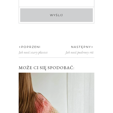
POPRZENI
NASTĘPNY
Jak nosić szary płaszcz
Jak nosić pudrowy róż
MOŻE CI SIĘ SPODOBAĆ: