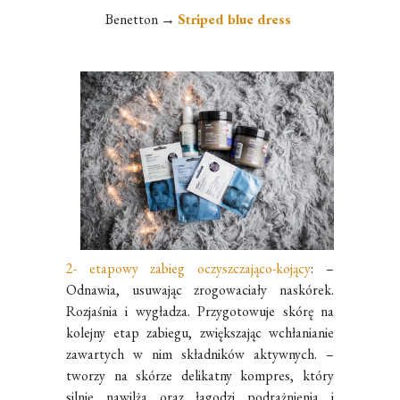
Benetton →
Striped blue dress
2- etapowy zabieg oczyszczająco-kojący
:
–
Odnawia, usuwając zrogowaciały naskórek.
Rozjaśnia i wygładza. Przygotowuje skórę na
kolejny etap zabiegu, zwiększając wchłanianie
zawartych w nim składników aktywnych. –
tworzy na skórze delikatny kompres, który
silnie nawilża oraz łagodzi podrażnienia i