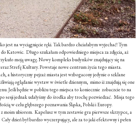
o jest na wyciągnięcie ręki. Tak bardzo chciałabym wyjechać! Tym
ię do Katowic. Długo szukałam odpowiedniego miejsca za zdjęcia, aż
zykuło moją uwagę. Nowy kompleks budynków znajdujący się na
raz Strefę Kultury. Powstaje nowe centrum życia tego miasta.
ch, a historyczny pejzaż miasta jest wzbogacony jedynie o szklane
liwiają oglądanie wystaw w świetle dziennym, mimo iż znajdują się one
. Jeśli będzie w pobliżu tego miejsca to koniecznie zobaczcie to na
po sesji jednak udałyśmy do środka aby trochę pozwiedzać. Misja tego
łością w celu głębszego poznawania Śląska, Polski i Europy.
ę z moim ubiorem. Kapelusz w tym zestawie gra pierwsze skrzypce, a
Cały dzień był bardzo wyczerpujący, ale za to jaki efektowny i pełen