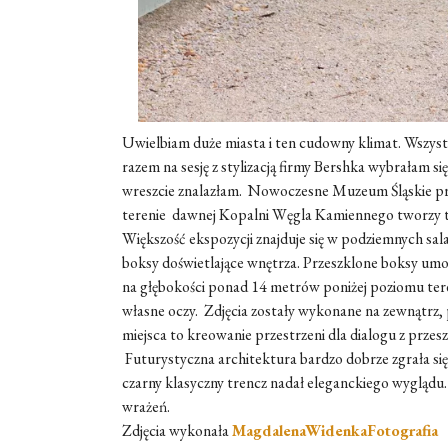
Uwielbiam duże miasta i ten cudowny klimat. Wszystk
razem na sesję z stylizacją firmy Bershka wybrałam s
wreszcie znalazłam. Nowoczesne Muzeum Śląskie pr
terenie dawnej Kopalni Węgla Kamiennego tworzy te
Większość ekspozycji znajduje się w podziemnych sala
boksy doświetlające wnętrza. Przeszklone boksy umoż
na głębokości ponad 14 metrów poniżej poziomu terenu
własne oczy. Zdjęcia zostały wykonane na zewnątrz, 
miejsca to kreowanie przestrzeni dla dialogu z przesz
Futurystyczna architektura bardzo dobrze zgrała si
czarny klasyczny trencz nadał eleganckiego wyglądu. 
wrażeń.
Zdjęcia wykonała
MagdalenaWidenkaFotografia