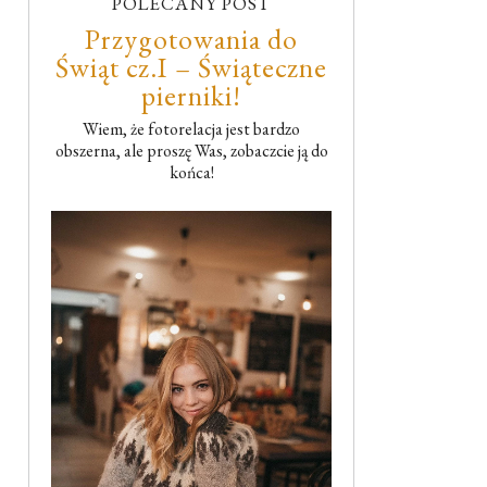
POLECANY POST
Przygotowania do
Świąt cz.I – Świąteczne
pierniki!
Wiem, że fotorelacja jest bardzo
obszerna, ale proszę Was, zobaczcie ją do
końca!