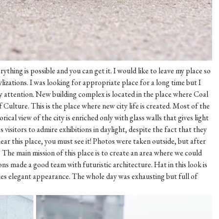
ything is possible and you can get it. I would like to leave my place so
izations. I was looking for appropriate place for a long time but I
 attention. New building complex is located in the place where Coal
Culture. This is the place where new city life is created. Most of the
rical view of the city is enriched only with glass walls that gives light
isitors to admire exhibitions in daylight, despite the fact that they
ear this place, you must see it! Photos were taken outside, but after
. The main mission of this place is to create an area where we could
ns made a good team with futuristic architecture. Hat in this look is
kes elegant appearance. The whole day was exhausting but full of