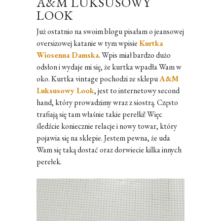
A&M LUKSUSOWY
LOOK
Już ostatnio na swoim blogu pisałam o jeansowej
oversizowej katanie w tym wpisie
Kurtka
Wiosenna Damska
. Wpis miał bardzo dużo
odsłon i wydaje mi się, że kurtka wpadła Wam w
oko. Kurtka vintage pochodzi ze sklepu
A&M
Luksusowy Look
, jest to internetowy second
hand, który prowadzimy wraz z siostrą. Często
trafiają się tam właśnie takie perełki! Więc
śledźcie koniecznie relacje i nowy towar, który
pojawia się na sklepie. Jestem pewna, że uda
Wam się taką dostać oraz dorwiecie kilka innych
perełek.