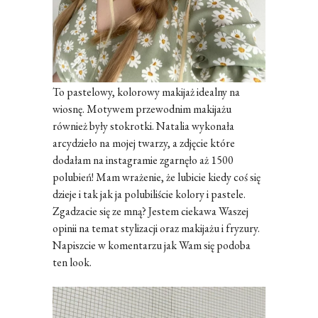
To pastelowy, kolorowy makijaż idealny na
wiosnę. Motywem przewodnim makijażu
również były stokrotki. Natalia wykonała
arcydzieło na mojej twarzy, a zdjęcie które
dodałam na instagramie zgarnęło aż 1500
polubień! Mam wrażenie, że lubicie kiedy coś się
dzieje i tak jak ja polubiliście kolory i pastele.
Zgadzacie się ze mną? Jestem ciekawa Waszej
opinii na temat stylizacji oraz makijażu i fryzury.
Napiszcie w komentarzu jak Wam się podoba
ten look.