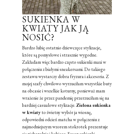
SUKIENKA W
KWIATY JAK JĄ
NOSIĆ?
Bardzo lubię ostatnio dziewczęce stylizacje,
które są pomysłowe i strasznie wygodne.
Zakładam więc bardzo często sukienki maxi w
połączeniu z białymi sneakersami. Do takiego
zestawu wystarczy dobra fryzura i akcesoria. Z
mojej szafy chwilowo wyrzuciłam wszystkie buty
na obcasie i wszelkie koturny, ponieważ mam
wrażenie że przez pandemię przerzuciłam się na
bardziej casualowe stylizacje.
Zielona sukienka
w kwiaty
to świetny wybór ja wiosnę,
odpowiedni odcień matcha w połączeniu z
najmodniejszym wzorem stokrotek prezentuje
się niebanalnie i kobieco. Fason sukienki