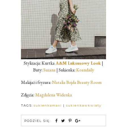
Stylizacja: Kurtka
A&M Luksusowy Look
|
Buty:
Suzana
| Sukienka:
Koandaily
Makijaż i fryzura:
Natalia Bojda Beauty Room
Zdjęcia:
Magdalena Widenka
TAGS:
sukienkamaxi
|
sukienkawkwiaty
PODZIEL SIĘ: