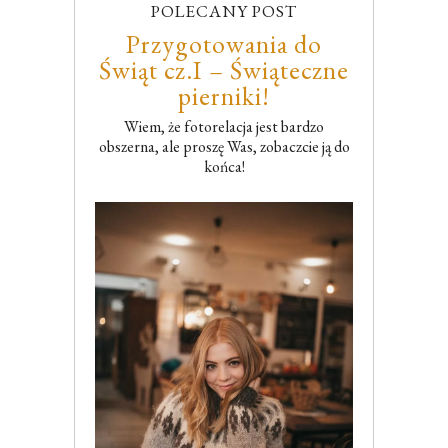
POLECANY POST
Przygotowania do
Świąt cz.I – Świąteczne
pierniki!
Wiem, że fotorelacja jest bardzo
obszerna, ale proszę Was, zobaczcie ją do
końca!