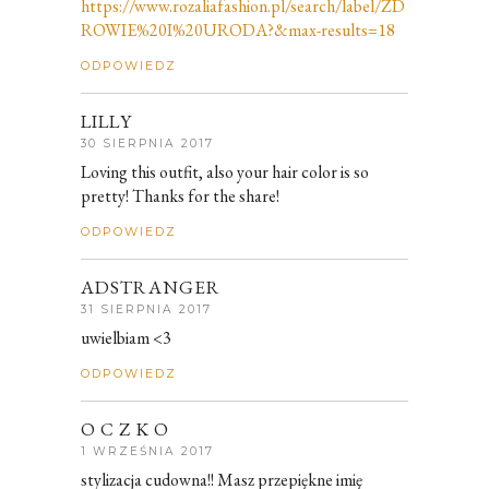
https://www.rozaliafashion.pl/search/label/ZD
ROWIE%20I%20URODA?&max-results=18
ODPOWIEDZ
LILLY
30 SIERPNIA 2017
Loving this outfit, also your hair color is so
pretty! Thanks for the share!
ODPOWIEDZ
ADSTRANGER
31 SIERPNIA 2017
uwielbiam <3
ODPOWIEDZ
O C Z K O
1 WRZEŚNIA 2017
stylizacja cudowna!! Masz przepiękne imię