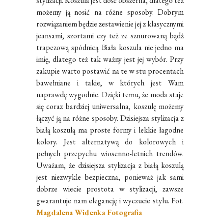
stylizacji. Koszula jest dość obszerna, dlatego też
możemy ją nosić na różne sposoby. Dobrym
rozwiązaniem będzie zestawienie jej z klasycznymi
jeansami, szortami czy też ze sznurowaną bądź
trapezową spódnicą. Biała koszula nie jedno ma
imię, dlatego też tak ważny jest jej wybór. Przy
zakupie warto postawić na te w stu procentach
bawełniane i takie, w których jest Wam
naprawdę wygodnie. Dzięki temu, że moda staje
się coraz bardziej uniwersalna, koszulę możemy
łączyć ją na różne sposoby. Dzisiejsza stylizacja z
białą koszulą ma proste formy i lekkie łagodne
kolory. Jest alternatywą do kolorowych i
pełnych przepychu wiosenno-letnich trendów.
Uważam, że dzisiejsza stylizacja z białą koszulą
jest niezwykle bezpieczna, ponieważ jak sami
dobrze wiecie prostota w stylizacji, zawsze
gwarantuje nam elegancję i wyczucie stylu. Fot.
Magdalena Widenka Fotografia