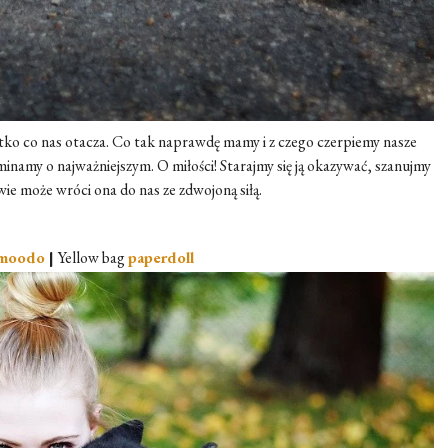
tko co nas otacza. Co tak naprawdę mamy i z czego czerpiemy nasze
namy o najważniejszym. O miłości! Starajmy się ją okazywać, szanujmy
wie może wróci ona do nas ze zdwojoną siłą.
moodo
|
Yellow bag
paperdoll