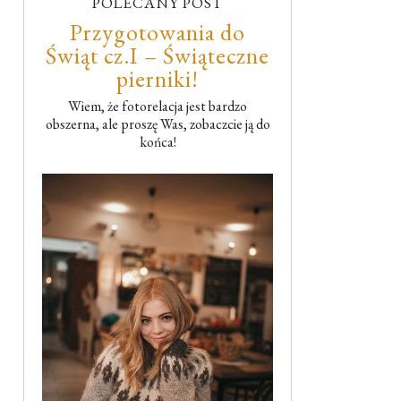
POLECANY POST
Przygotowania do
Świąt cz.I – Świąteczne
pierniki!
Wiem, że fotorelacja jest bardzo
obszerna, ale proszę Was, zobaczcie ją do
końca!