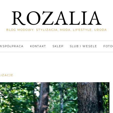
ROZALIA
BLOG MODOWY: STYLIZACJA, MODA, LIFESTYLE, URODA
WSPÓŁPRACA
KONTAKT
SKLEP
ŚLUB I WESELE
FOTO
Rozalia
LIZACJE