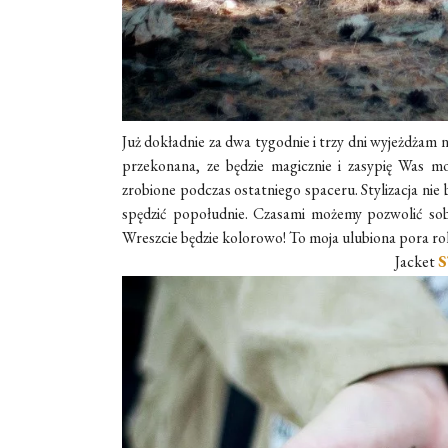
Już dokładnie za dwa tygodnie i trzy dni wyjeżdżam n
przekonana, ze będzie magicznie i zasypię Was moj
zrobione podczas ostatniego spaceru. Stylizacja n
spędzić popołudnie. Czasami możemy pozwolić sobi
Wreszcie będzie kolorowo! To moja ulubiona pora rok
Jacket
S