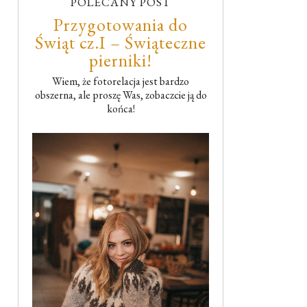
POLECANY POST
Przygotowania do
Świąt cz.I – Świąteczne
pierniki!
Wiem, że fotorelacja jest bardzo
obszerna, ale proszę Was, zobaczcie ją do
końca!