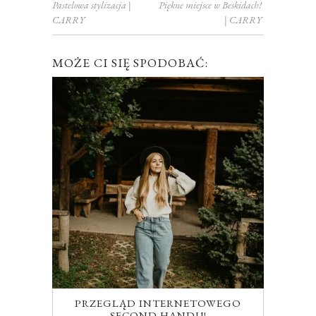
Pastelowa stylizacja |
Piękne miejsce w Beskidach!
CARRY
| CARRY
MOŻE CI SIĘ SPODOBAĆ:
PRZEGLĄD INTERNETOWEGO
SECOND HANDU!