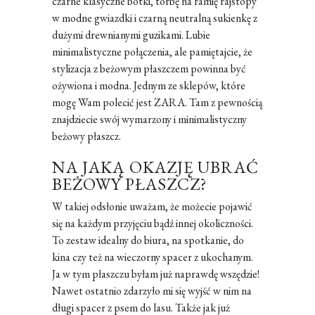
czarne klasyczne botki, torbę na ramię rajstopy
w modne gwiazdki i czarną neutralną sukienkę z
dużymi drewnianymi guzikami. Lubie
minimalistyczne połączenia, ale pamiętajcie, że
stylizacja z beżowym płaszczem powinna być
ożywiona i modna. Jednym ze sklepów, które
mogę Wam polecić jest ZARA. Tam z pewnością
znajdziecie swój wymarzony i minimalistyczny
beżowy płaszcz.
NA JAKĄ OKAZJĘ UBRAĆ
BEŻOWY PŁASZCZ?
W takiej odsłonie uważam, że możecie pojawić
się na każdym przyjęciu bądź innej okoliczności.
To zestaw idealny do biura, na spotkanie, do
kina czy też na wieczorny spacer z ukochanym.
Ja w tym płaszczu byłam już naprawdę wszędzie!
Nawet ostatnio zdarzyło mi się wyjść w nim na
długi spacer z psem do lasu. Także jak już