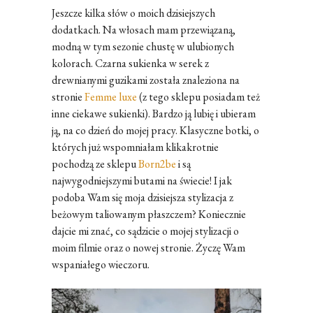
Jeszcze kilka słów o moich dzisiejszych
dodatkach. Na włosach mam przewiązaną,
modną w tym sezonie chustę w ulubionych
kolorach. Czarna sukienka w serek z
drewnianymi guzikami została znaleziona na
stronie
Femme luxe
(z tego sklepu posiadam też
inne ciekawe sukienki). Bardzo ją lubię i ubieram
ją, na co dzień do mojej pracy. Klasyczne botki, o
których już wspomniałam klikakrotnie
pochodzą ze sklepu
Born2be
i są
najwygodniejszymi butami na świecie! I jak
podoba Wam się moja dzisiejsza stylizacja z
beżowym taliowanym płaszczem? Koniecznie
dajcie mi znać, co sądzicie o mojej stylizacji o
moim filmie oraz o nowej stronie. Życzę Wam
wspaniałego wieczoru.