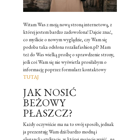
Witam Was z moją nową stroną internetową, z
której jestem bardzo zadowolona! Dajcie znać,
co myślicie o nowym wyglądzie, czy Wam się
podoba taka odsłona rozaliafashion.pl? Mam
też do Was wielką prośbę o sprawdzenie strony,
jeśli coś Wam się nie wyświetla prosiłabym o
informację poprzez formularz kontaktowy
TUTAJ
JAK NOSIĆ
BEŻOWY
PŁASZCZ?
Każdy oczywiście ma na to swój sposób, jednak
ja prezentuję Wam dziś bardzo modną i
elegancką stylizację, w której możecie wyjść, na