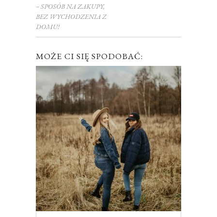
– SPOSÓB NA ZAKUPY,
BEZ WYCHODZENIA Z
DOMU!
MOŻE CI SIĘ SPODOBAĆ: