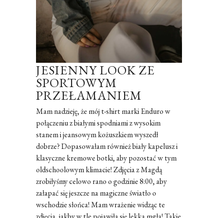
JESIENNY LOOK ZE
SPORTOWYM
PRZEŁAMANIEM
Mam nadzieję, że mój t-shirt marki Enduro w
połączeniu z białymi spodniami z wysokim
stanem i jeansowym kożuszkiem wyszedł
dobrze? Dopasowałam również biały kapelusz i
klasyczne kremowe botki, aby pozostać w tym
oldschoolowym klimacie! Zdjęcia z Magdą
zrobiłyśmy celowo rano o godzinie 8:00, aby
załapać się jeszcze na magiczne światło o
wschodzie słońca! Mam wrażenie widząc te
zdjęcia, jakby w tle pojawiła się lekka mgła! Takie