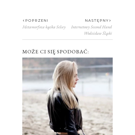
POPRZENI
NASTĘPNY
Metamorfoza kącika Selsey
Internetowy Second Hand
Wodzisław Śląski
MOŻE CI SIĘ SPODOBAĆ: