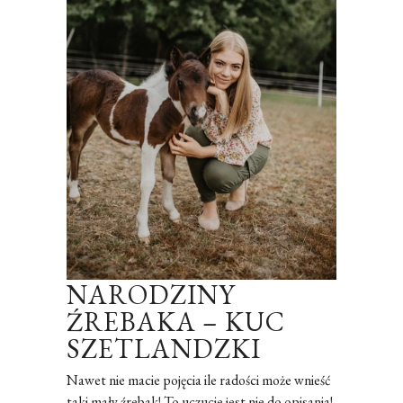
NARODZINY
ŹREBAKA – KUC
SZETLANDZKI
Nawet nie macie pojęcia ile radości może wnieść
taki mały źrebak! To uczucie jest nie do opisania!