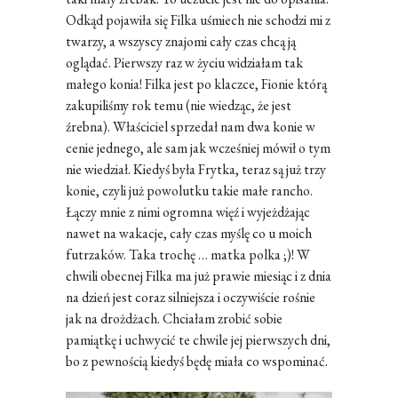
Odkąd pojawiła się Filka uśmiech nie schodzi mi z
twarzy, a wszyscy znajomi cały czas chcą ją
oglądać. Pierwszy raz w życiu widziałam tak
małego konia! Filka jest po klaczce, Fionie którą
zakupiliśmy rok temu (nie wiedząc, że jest
źrebna). Właściciel sprzedał nam dwa konie w
cenie jednego, ale sam jak wcześniej mówił o tym
nie wiedział. Kiedyś była Frytka, teraz są już trzy
konie, czyli już powolutku takie małe rancho.
Łączy mnie z nimi ogromna więź i wyjeżdżając
nawet na wakacje, cały czas myślę co u moich
futrzaków. Taka trochę … matka polka ;)! W
chwili obecnej Filka ma już prawie miesiąc i z dnia
na dzień jest coraz silniejsza i oczywiście rośnie
jak na drożdżach. Chciałam zrobić sobie
pamiątkę i uchwycić te chwile jej pierwszych dni,
bo z pewnością kiedyś będę miała co wspominać.