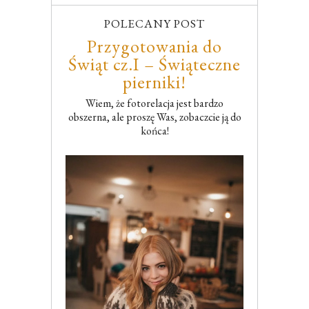
POLECANY POST
Przygotowania do
Świąt cz.I – Świąteczne
pierniki!
Wiem, że fotorelacja jest bardzo
obszerna, ale proszę Was, zobaczcie ją do
końca!