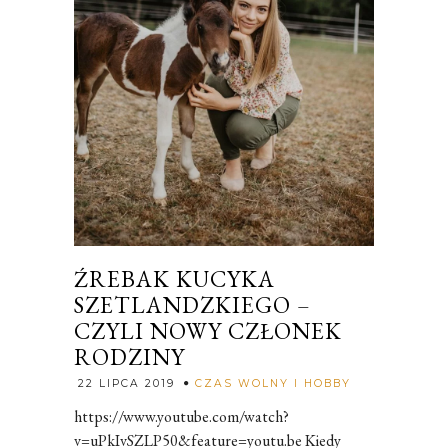
ŹREBAK KUCYKA
SZETLANDZKIEGO –
CZYLI NOWY CZŁONEK
RODZINY
Rozalia
22 LIPCA 2019
CZAS WOLNY I HOBBY
https://www.youtube.com/watch?
v=uPkIvSZLP50&feature=youtu.be Kiedy