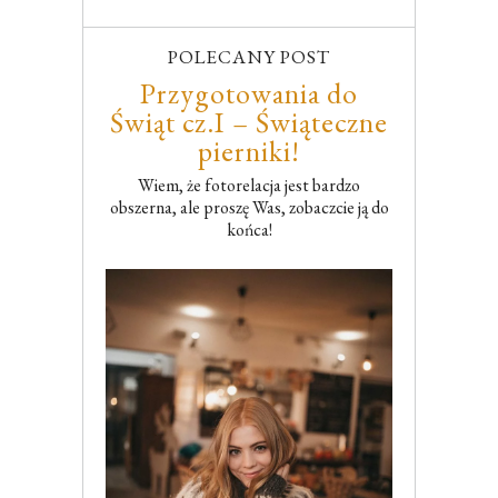
POLECANY POST
Przygotowania do
Świąt cz.I – Świąteczne
pierniki!
Wiem, że fotorelacja jest bardzo
obszerna, ale proszę Was, zobaczcie ją do
końca!