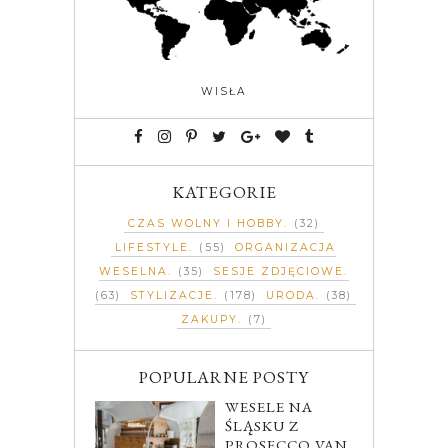
WISŁA
KATEGORIE
CZAS WOLNY I HOBBY
(32)
LIFESTYLE
(55)
ORGANIZACJA
WESELNA
(35)
SESJE ZDJĘCIOWE
(63)
STYLIZACJE
(178)
URODA
(38)
ZAKUPY
(7)
POPULARNE POSTY
WESELE NA
ŚLĄSKU Z
PROSECCO VAN