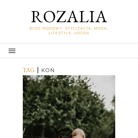
ROZALIA
BLOG MODOWY: STYLIZACJA, MODA,
LIFESTYLE, URODA
TAG
KOŃ