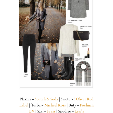
Płaszcz –
Scotch & Soda
| Sweter-
S.Oliver Red
Label
| Torba –
Michael Kors
| Buty –
Poelman
B.V
| Szal –
Frass
| Spodnie –
Levi’s