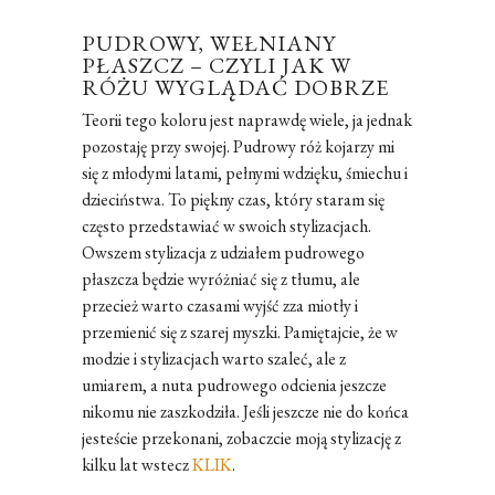
PUDROWY, WEŁNIANY
PŁASZCZ – CZYLI JAK W
RÓŻU WYGLĄDAĆ DOBRZE
Teorii tego koloru jest naprawdę wiele, ja jednak
pozostaję przy swojej. Pudrowy róż kojarzy mi
się z młodymi latami, pełnymi wdzięku, śmiechu i
dzieciństwa. To piękny czas, który staram się
często przedstawiać w swoich stylizacjach.
Owszem stylizacja z udziałem pudrowego
płaszcza będzie wyróżniać się z tłumu, ale
przecież warto czasami wyjść zza miotły i
przemienić się z szarej myszki. Pamiętajcie, że w
modzie i stylizacjach warto szaleć, ale z
umiarem, a nuta pudrowego odcienia jeszcze
nikomu nie zaszkodziła. Jeśli jeszcze nie do końca
jesteście przekonani, zobaczcie moją stylizację z
kilku lat wstecz
KLIK
.