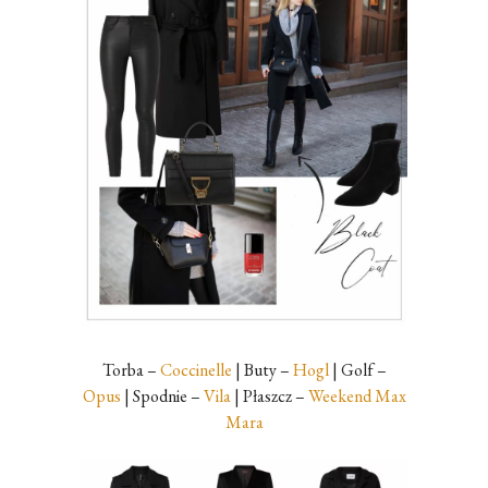
Torba –
Coccinelle
| Buty –
Hogl
| Golf –
Opus
| Spodnie –
Vila
| Płaszcz –
Weekend Max
Mara