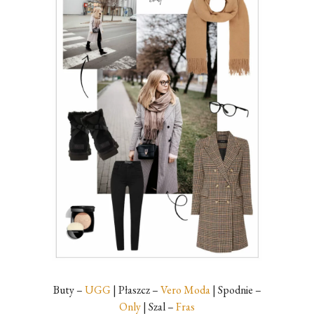
Buty –
UGG
| Płaszcz –
Vero Moda
| Spodnie –
Only
| Szal –
Fras