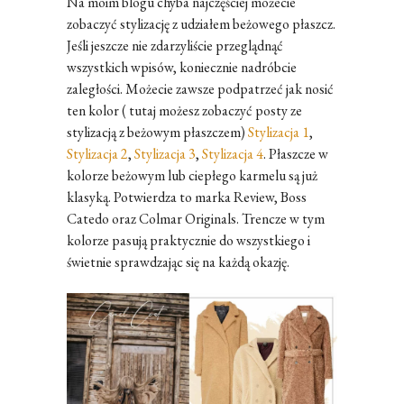
Na moim blogu chyba najczęściej możecie
zobaczyć stylizację z udziałem beżowego płaszcz.
Jeśli jeszcze nie zdarzyliście przeglądnąć
wszystkich wpisów, koniecznie nadróbcie
zaległości. Możecie zawsze podpatrzeć jak nosić
ten kolor ( tutaj możesz zobaczyć posty ze
stylizacją z beżowym płaszczem)
Stylizacja 1
,
Stylizacja 2
,
Stylizacja 3
,
Stylizacja 4
. Płaszcze w
kolorze beżowym lub ciepłego karmelu są już
klasyką. Potwierdza to marka Review, Boss
Catedo oraz Colmar Originals. Trencze w tym
kolorze pasują praktycznie do wszystkiego i
świetnie sprawdzając się na każdą okazję.