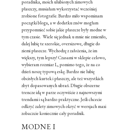
poradnika, moich ulubionych zimowych
płaszczy, musiałam wykorzystać wcześniej
zrobione fotografie. Bardzo miło wspominam
początki bloga, a w dodatku znów mogłam
przypomnieć sobie jakie płaszcze były modne w
tym czasie. Wiele się jednak u mnie nie zmieniło,
dalej lubię te szerokie, oversizowe, długie do
ziemi płaszcze. Wychodzę z założenia, że im
większy, tym lepszy! Czasami w sklepie celowo,
wybieram rozmiar L, pomimo tego, że na co
dzień noszę typową eskę. Bardzo nie lubię
obcisłych kurtek i płaszczy, ale też wszystkich
zbyt dopasowanych ubrań. Długie obszerne
trencze idą w parze oczywiście z najnowszymi
trendami i są bardzo praktyczne. Jeśli chcecie
odkryć zalety zimowych okryć w wersjach maxi
zobaczcie koniecznie cały poradnik.
MODNE I