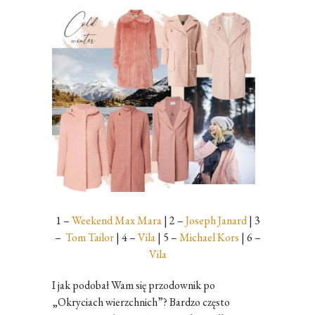
1 –
Weekend Max Mara
| 2 –
Joseph Janard
| 3
–
Tom Tailor
| 4 –
Vila
| 5 –
Michael Kors
| 6 –
Vila
I jak podobał Wam się przodownik po
„Okryciach wierzchnich”? Bardzo często