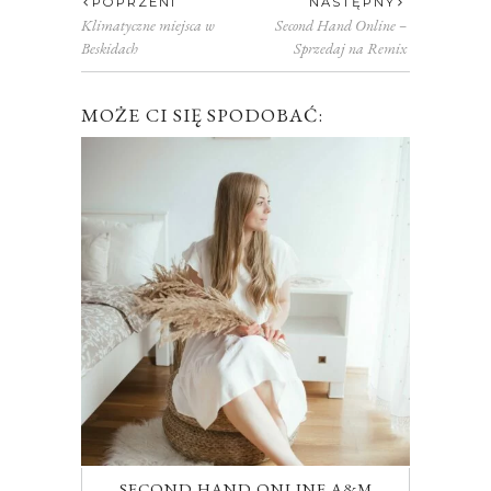
POPRZENI
NASTĘPNY
Klimatyczne miejsca w
Second Hand Online –
Beskidach
Sprzedaj na Remix
MOŻE CI SIĘ SPODOBAĆ:
SECOND HAND ONLINE A&M