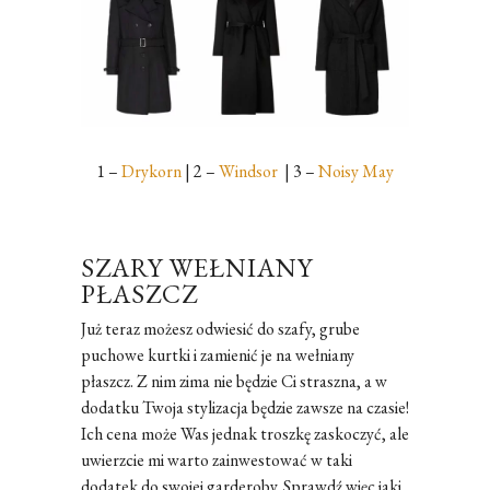
1 –
Drykorn
| 2 –
Windsor
| 3 –
Noisy May
SZARY WEŁNIANY
PŁASZCZ
Już teraz możesz odwiesić do szafy, grube
puchowe kurtki i zamienić je na wełniany
płaszcz. Z nim zima nie będzie Ci straszna, a w
dodatku Twoja stylizacja będzie zawsze na czasie!
Ich cena może Was jednak troszkę zaskoczyć, ale
uwierzcie mi warto zainwestować w taki
dodatek do swojej garderoby. Sprawdź więc jaki