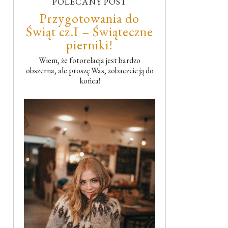
POLECANY POST
Przygotowania do
Świąt cz.I – Świąteczne
pierniki!
Wiem, że fotorelacja jest bardzo
obszerna, ale proszę Was, zobaczcie ją do
końca!