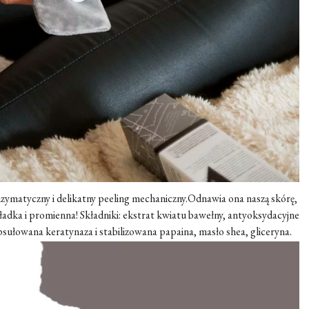
 enzymatyczny i delikatny peeling mechaniczny.Odnawia ona naszą skórę,
 gładka i promienna! Składniki: ekstrat kwiatu bawełny, antyoksydacyjne
ułowana keratynaza i stabilizowana papaina, masło shea, gliceryna.