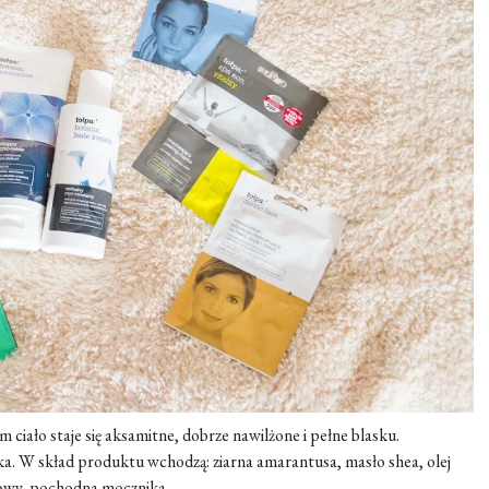
 ciało staje się aksamitne, dobrze nawilżone i pełne blasku.
adka. W skład produktu wchodzą: ziarna amarantusa, masło shea, olej
owy, pochodna mocznika.