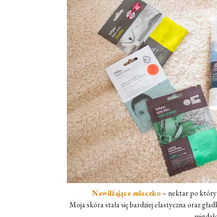
Nawilżające mleczko
– nektar po którym
Moja skóra stała się bardziej elastyczna oraz gł
migdał