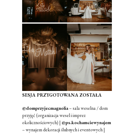
SESJA PRZYGOTOWANA ZOSTAŁA
@domprzyjecmagnolia
– sala weselna / dom
przyjęć (organizacja wesel i imprez
okolicznościowych) |
@ps.kochamciewynajem
– wynajem dekoracji ślubnych i eventowych |