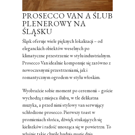
PROSECCO VAN A ŚLUB
PLENEROWY NA
ŚLĄSKU
Śląsk oferuje wiele pięknych lokalizacji – od
eleganckich obiektów weselnych po
klimatyczne przestrzenie w stylu industrialnym.
Prosecco Van idealnie komponuje się zarówno z
nowoczesnymi przestrzeniami, jak i
romantycznym ogrodem w stylu włoskim.
Wyobraźcie sobie moment po ceremonii – goście
wychodzą z miejsca ślubu, w tle delikatna
muzyka, a przed nimi stylowy van serwujący
schłodzone prosecco. Pierwszy toast w
promieniach słońca, dźwięk stukających się
kieliszków i radość unosząca się w powietrzu. To
właśnie takie chwile budują magię dnia.