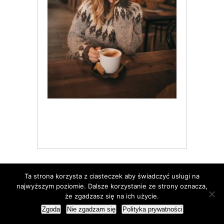
Ta strona korzysta z ciasteczek aby świadczyć usługi na
najwyższym poziomie. Dalsze korzystanie ze strony oznacza,
ARCHIWA
że zgadzasz się na ich użycie.
Archiwa
Zgoda
Nie zgadzam się
Polityka prywatności