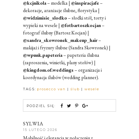
@kcjnikola
– modelka |
@inspiracjafe
–
dekoracje, aranżacje ślubne, florystyka |
@widzimisie_slodko
– słodki stół, torty i
wypieki na wesele |
@fotbartoszkocjan
–
fotograf ślubny (Bartosz Kocjan) |
@sandra_skowronek_makeup_hair
–
makijaż i fryzury ślubne (Sandra Skowronek) |
@wpunk.papeteria
– papeteria ślubna
(zaproszenia, winietki, plany stołów) |
@kingdom.of.weddings
– organizacja i
koordynacja ślubów (wedding planner).
TAGS:
prosecco van
|
ślub
|
wesele
PODZIEL SIĘ:
SYLWIA
15 LUTEGO 2026
Mobilność i elegancja w połączeniu z