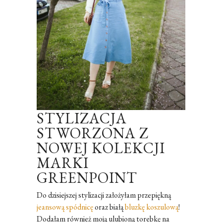
STYLIZACJA
STWORZONA Z
NOWEJ KOLEKCJI
MARKI
GREENPOINT
Do dzisiejszej stylizacji założyłam przepiękną
jeansową spódnicę
oraz białą
bluzkę koszulową
!
Dodałam również moją ulubioną torebkę na