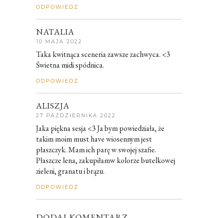
ODPOWIEDZ
NATALIA
10 MAJA 2022
Taka kwitnąca sceneria zawsze zachwyca. <3
Świetna midi spódnica.
ODPOWIEDZ
ALISZJA
27 PAŹDZIERNIKA 2022
Jaka piękna sesja <3 Ja bym powiedziała, że
takim moim must have wiosennym jest
płaszczyk. Mam ich parę w swojej szafie.
Płaszcze lena, zakupiłamw kolorze butelkowej
zieleni, granatu i brązu.
ODPOWIEDZ
DODAJ KOMENTARZ