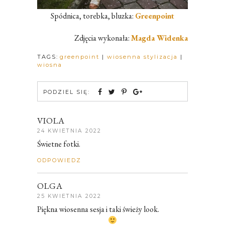
Spódnica, torebka, bluzka:
Greenpoint
Zdjęcia wykonała:
Magda Widenka
TAGS:
greenpoint
|
wiosenna stylizacja
|
wiosna
PODZIEL SIĘ:
VIOLA
24 KWIETNIA 2022
Świetne fotki.
ODPOWIEDZ
OLGA
25 KWIETNIA 2022
Piękna wiosenna sesja i taki świeży look.