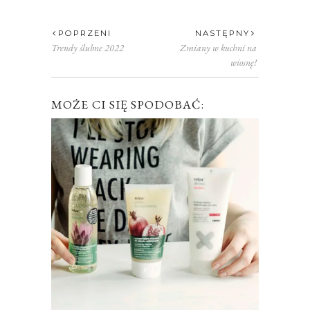
POPRZENI
NASTĘPNY
Trendy ślubne 2022
Zmiany w kuchni na
wiosnę!
MOŻE CI SIĘ SPODOBAĆ: