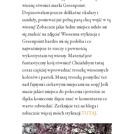
wiosnę również marki Greenpoint.
Dopasowałam jeszcze delikatne okulary i
sandały, ponieważ już pełną parą chcę wejść w tą
wiosnę! Zobaczcie jakie ładne miejsce udało mi
się znaleźć na zdjęcia! Wiosenna stylizacja z
Greenpoint bardzo mi się podoba i co
najważniejsze te rzeczy z pewnością
wykorzystam tej wiosny. Materiał jest
fantastyczny krój również! Chciałabym tutaj
coraz częściej wprowadzać troszkę wiosennych
kolorów i pasteli. Muszę troszkę pomyśleć też
nad fajnymi i ciekawymi miejscami na sesję! Jeśli
macie jakieś miejsca do polecenia i jesteście ze
śląska koniecznie dajcie znać w komentarzu co
warto odwiedzić. Zerknijcie też na bloga i
zobaczcie więcej moich stylizacji
TUTAJ
.