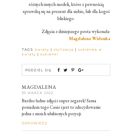
różnych innych modeli, które z pewnością
sprawdzą się na prezent dla siebie, lub dla kogoś
bliskiego.
Zdjęcia z dzisiejszego posta wykonała:
Magdalena Widenka
TAGS:
kwiaty
|
stylizacja
|
sukienka w
kwiaty
|
sukienki
PODZIEL SIĘ:
MAGDALENA
30 MARCA 2022
Bardzo ładne zdjęci i super zegarek! Sama
posiadam tego Casio i jest to zdecydowanie
jedna z moich ulubionych pozycji.
ODPOWIEDZ