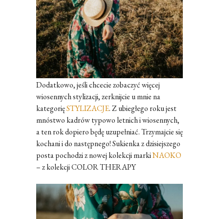
Dodatkowo, jeśli chcecie zobaczyć więcej
wiosennych stylizacji, zerknijcie u mnie na
kategorię
STYLIZACJE
. Z ubiegłego roku jest
mnóstwo kadrów typowo letnich i wiosennych,
a ten rok dopiero będę uzupełniać. Trzymajcie się
kochani i do następnego! Sukienka z dzisiejszego
posta pochodzi z nowej kolekcji marki
NAOKO
– z kolekcji COLOR THERAPY