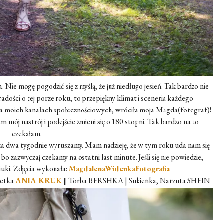
 Nie mogę pogodzić się z myślą, że już niedługo jesień. Tak bardzo nie
radości o tej porze roku, to przepiękny klimat i sceneria każdego
 na moich kanałach społecznościowych, wróciła moja Magda(fotograf)!
m mój nastrój i podejście zmieni się o 180 stopni. Tak bardzo na to
czekałam.
 za dwa tygodnie wyruszamy. Mam nadzieję, że w tym roku uda nam się
 bo zazwyczaj czekamy na ostatni last minute. Jeśli się nie powiedzie,
iuki. Zdjęcia wykonała:
MagdalenaWidenkaFotografia
letka
ANIA KRUK
|
Torba BERSHKA | Sukienka, Narzuta SHEIN