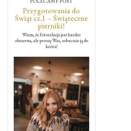
POLECANY POST
Przygotowania do
Świąt cz.I – Świąteczne
pierniki!
Wiem, że fotorelacja jest bardzo
obszerna, ale proszę Was, zobaczcie ją do
końca!