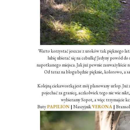
Warto korzystać jeszcze z uroków tak pięknego lata.
lubię ubierać się na cebulkę! Jedyny powód do 
napotkanego miejsca. Jak już pewnie zauważyliście
Od teraz na blogu będzie pięknie, kolorowo, a sa
Kolejną ciekawostką jest mój planowany urlop. Już
pojechać za granicę, aczkolwiek tego nie wie nikt,
wybieramy Sopot, a więc trzymajcie kc
Buty
PAPILION
|
Naszyjnik
VERONA
|
Branso