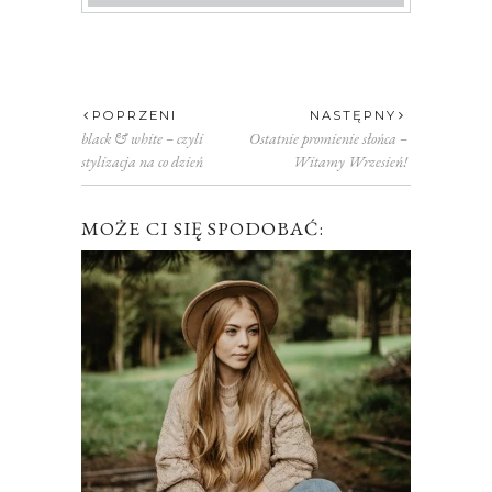
POPRZENI
NASTĘPNY
black & white – czyli
Ostatnie promienie słońca –
stylizacja na co dzień
Witamy Wrzesień!
MOŻE CI SIĘ SPODOBAĆ: