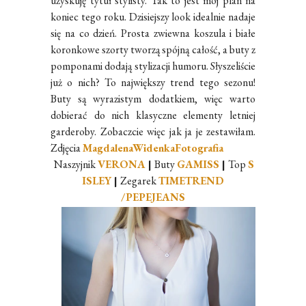
uzyskuję tytuł stylisty. Tak to jest mój plan na
koniec tego roku. Dzisiejszy look idealnie nadaje
się na co dzień. Prosta zwiewna koszula i białe
koronkowe szorty tworzą spójną całość, a buty z
pomponami dodają stylizacji humoru. Słyszeliście
już o nich? To największy trend tego sezonu!
Buty są wyrazistym dodatkiem, więc warto
dobierać do nich klasyczne elementy letniej
garderoby. Zobaczcie więc jak ja je zestawiłam.
Zdjęcia
MagdalenaWidenkaFotografia
Naszyjnik
VERONA
|
Buty
GAMISS
|
Top
S
ISLEY
|
Zegarek
TIMETREND
/PEPEJEANS