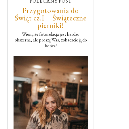
POLECANY POST
Przygotowania do
Świąt cz.I – Świąteczne
pierniki!
Wiem, że fotorelacja jest bardzo
obszerna, ale proszę Was, zobaczcie ją do
końca!