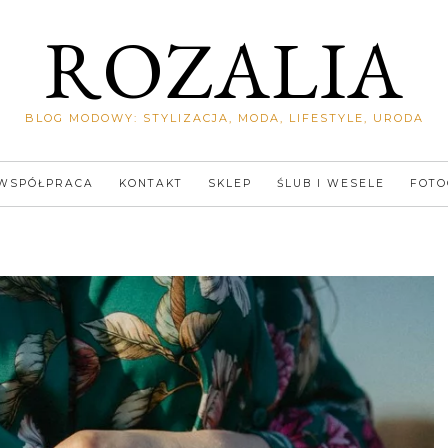
ROZALIA
BLOG MODOWY: STYLIZACJA, MODA, LIFESTYLE, URODA
WSPÓŁPRACA
KONTAKT
SKLEP
ŚLUB I WESELE
FOTO