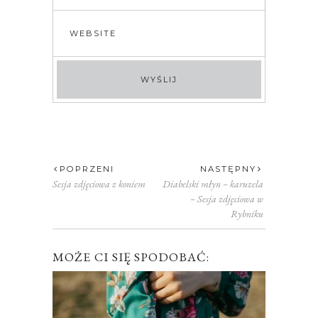
POPRZENI
NASTĘPNY
Sesja zdjęciowa z koniem
Diabelski młyn – karuzela
– Sesja zdjęciowa w
Rybniku
MOŻE CI SIĘ SPODOBAĆ: