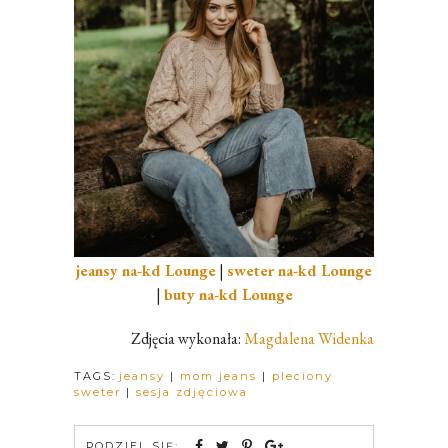
jeansy na-kd Lounge
|
sweter na-kd Lounge
|
buty na-kd Lounge
Zdjęcia wykonała:
Magdalena Widenka
TAGS:
jeansy
|
mom jeans
|
pleciony
sweter
|
sesja zdjęciowa
PODZIEL SIĘ: