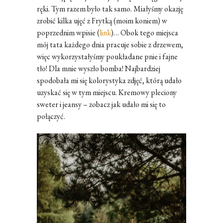
ręki. Tym razem było tak samo. Miałyśmy okazję
zrobić kilka ujęć z Frytką (moim koniem) w
poprzednim wpisie (
link
)… Obok tego miejsca
mój tata każdego dnia pracuje sobie z drzewem,
więc wykorzystałyśmy poukładane pnie i fajne
tło! Dla mnie wyszło bomba! Najbardziej
spodobała mi się kolorystyka zdjęć, którą udało
uzyskać się w tym miejscu. Kremowy pleciony
sweter i jeansy – zobacz jak udało mi się to
połączyć.