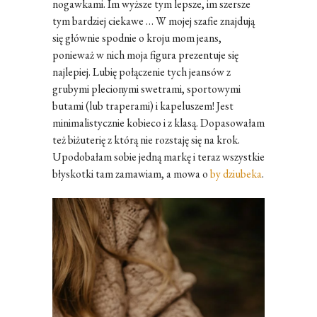
nogawkami. Im wyższe tym lepsze, im szersze
tym bardziej ciekawe … W mojej szafie znajdują
się głównie spodnie o kroju mom jeans,
ponieważ w nich moja figura prezentuje się
najlepiej. Lubię połączenie tych jeansów z
grubymi plecionymi swetrami, sportowymi
butami (lub traperami) i kapeluszem! Jest
minimalistycznie kobieco i z klasą. Dopasowałam
też biżuterię z którą nie rozstaję się na krok.
Upodobałam sobie jedną markę i teraz wszystkie
błyskotki tam zamawiam, a mowa o
by dziubeka
.