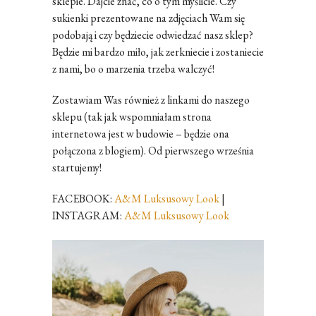
sklepie. Dajcie znać, co o tym myślicie. Czy
sukienki prezentowane na zdjęciach Wam się
podobają i czy będziecie odwiedzać nasz sklep?
Będzie mi bardzo miło, jak zerkniecie i zostaniecie
z nami, bo o marzenia trzeba walczyć!
Zostawiam Was również z linkami do naszego
sklepu (tak jak wspomniałam strona
internetowa jest w budowie – będzie ona
połączona z blogiem). Od pierwszego września
startujemy!
FACEBOOK:
A&M Luksusowy Look
|
INSTAGRAM:
A&M Luksusowy Look