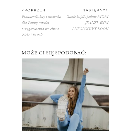
POPRZENI
NASTĘPNY
Planner ślubny i sukienka
Gdzie kupić spodnie MOM
dla Panny młodej –
JEANS? A&M
przygotowania weselne z
LUKSUSOWY LOOK
Ziele i Pastele
MOŻE CI SIĘ SPODOBAĆ: