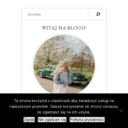
WITAJ NA BLOGU!
Ta strona korzysta z ciasteczek aby świadczyć usługi na
Cześć jestem Ola! Pewnie zastanawiasz się
najwyższym poziomie. Dalsze korzystanie ze strony oznacza,
dlaczego Rozalia? To moje drugie imię. Na
że zgadzasz się na ich użycie.
swoim blogu pragnę dodawać regularne wpisy
Zgoda
Nie zgadzam się
Polityka prywatności
o tematyce lifestylowej. Zapraszam więc do