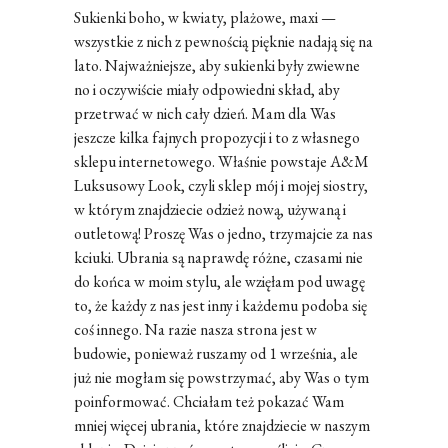
Sukienki boho, w kwiaty, plażowe, maxi —
wszystkie z nich z pewnością pięknie nadają się na
lato. Najważniejsze, aby sukienki były zwiewne
no i oczywiście miały odpowiedni skład, aby
przetrwać w nich cały dzień. Mam dla Was
jeszcze kilka fajnych propozycji i to z własnego
sklepu internetowego. Właśnie powstaje A&M
Luksusowy Look, czyli sklep mój i mojej siostry,
w którym znajdziecie odzież nową, używaną i
outletową! Proszę Was o jedno, trzymajcie za nas
kciuki. Ubrania są naprawdę różne, czasami nie
do końca w moim stylu, ale wzięłam pod uwagę
to, że każdy z nas jest inny i każdemu podoba się
coś innego. Na razie nasza strona jest w
budowie, ponieważ ruszamy od 1 września, ale
już nie mogłam się powstrzymać, aby Was o tym
poinformować. Chciałam też pokazać Wam
mniej więcej ubrania, które znajdziecie w naszym