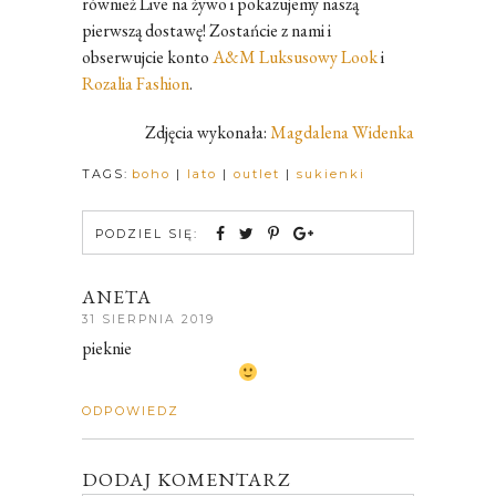
również Live na żywo i pokazujemy naszą
pierwszą dostawę! Zostańcie z nami i
obserwujcie konto
A&M Luksusowy Look
i
Rozalia Fashion
.
Zdjęcia wykonała:
Magdalena Widenka
TAGS:
boho
|
lato
|
outlet
|
sukienki
PODZIEL SIĘ:
ANETA
31 SIERPNIA 2019
pieknie
ODPOWIEDZ
DODAJ KOMENTARZ