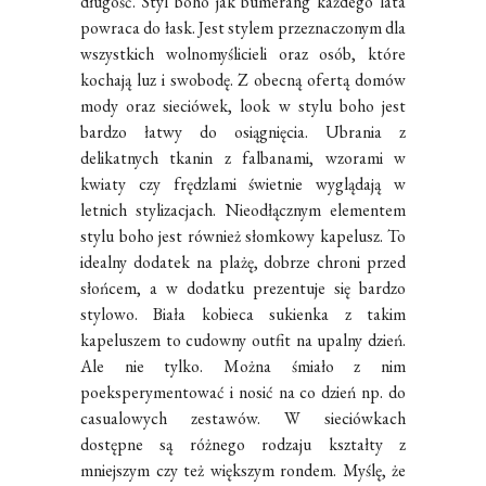
długość.
Styl boho jak bumerang każdego lata
powraca do łask.
Jest stylem przeznaczonym dla
wszystkich wolnomyślicieli oraz osób, które
kochają luz i swobodę. Z obecną ofertą domów
mody oraz sieciówek, look w stylu boho jest
bardzo łatwy do osiągnięcia.
Ubrania z
delikatnych tkanin z falbanami,
wzorami w
kwiaty czy f
rędzlami świetnie wyglądają w
letnich stylizacjach.
Nieodłącznym elementem
stylu boho jest również
słomkowy kapelusz. To
idealny dodatek na plażę, dobrze chroni przed
słońcem, a w dodatku prezentuje się bardzo
stylowo. Biała kobieca sukienka z takim
kapeluszem to cudowny outfit na upalny dzień.
Ale nie tylko. Można śmiało z nim
poeksperymentować i nosić na co dzień np. do
casualowych zestawów. W sieciówkach
dostępne są różnego rodzaju kształty z
mniejszym czy też większym rondem. Myślę, że