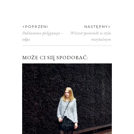
POPRZENI
NASTĘPNY
Podstawowa pielęgnacja –
Wieczór panieński w stylu
tołpa
rustykalnym
MOŻE CI SIĘ SPODOBAĆ: