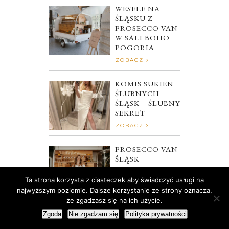
WESELE NA
ŚLĄSKU Z
PROSECCO VAN
W SALI BOHO
POGORIA
ZOBACZ
KOMIS SUKIEN
ŚLUBNYCH
ŚLĄSK – ŚLUBNY
SEKRET
ZOBACZ
PROSECCO VAN
ŚLĄSK
ZOBACZ
Ta strona korzysta z ciasteczek aby świadczyć usługi na
najwyższym poziomie. Dalsze korzystanie ze strony oznacza,
że zgadzasz się na ich użycie.
Zgoda
Nie zgadzam się
Polityka prywatności
MOTTO ŻYCIOWE