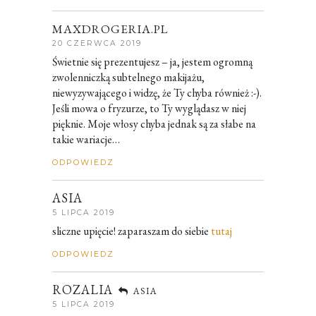
MAXDROGERIA.PL
20 CZERWCA 2019
Świetnie się prezentujesz – ja, jestem ogromną
zwolenniczką subtelnego makijażu,
niewyzywającego i widzę, że Ty chyba również :-).
Jeśli mowa o fryzurze, to Ty wyglądasz w niej
pięknie. Moje włosy chyba jednak są za słabe na
takie wariacje…
ODPOWIEDZ
ASIA
5 LIPCA 2019
sliczne upięcie! zaparaszam do siebie
tutaj
ODPOWIEDZ
ROZALIA
ASIA
5 LIPCA 2019