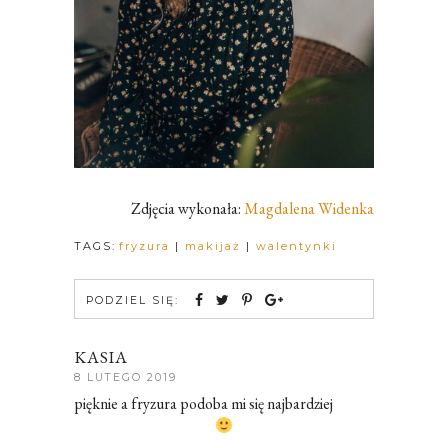
Zdjęcia wykonała:
Magdalena Widenka
TAGS:
fryzura
|
makijaż
|
walentynki
PODZIEL SIĘ:
KASIA
8 LUTEGO 2019
pięknie a fryzura podoba mi się najbardziej