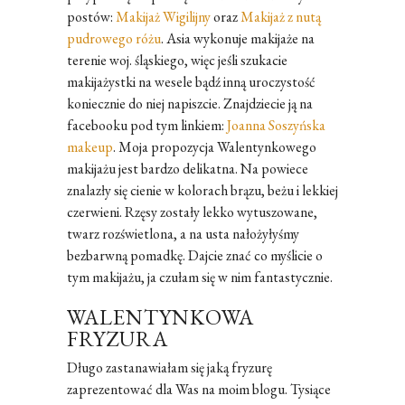
postów:
Makijaż Wigilijny
oraz
Makijaż z nutą
pudrowego różu
. Asia wykonuje makijaże na
terenie woj. śląskiego, więc jeśli szukacie
makijażystki na wesele bądź inną uroczystość
koniecznie do niej napiszcie. Znajdziecie ją na
facebooku pod tym linkiem:
Joanna Soszyńska
makeup
. Moja propozycja Walentynkowego
makijażu jest bardzo delikatna. Na powiece
znalazły się cienie w kolorach brązu, beżu i lekkiej
czerwieni. Rzęsy zostały lekko wytuszowane,
twarz rozświetlona, a na usta nałożyłyśmy
bezbarwną pomadkę. Dajcie znać co myślicie o
tym makijażu, ja czułam się w nim fantastycznie.
WALENTYNKOWA
FRYZURA
Długo zastanawiałam się jaką fryzurę
zaprezentować dla Was na moim blogu. Tysiące