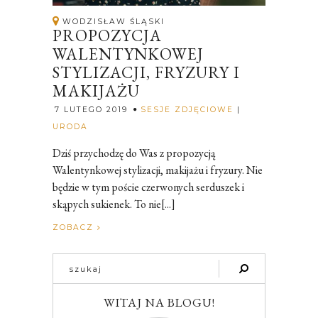
WODZISŁAW ŚLĄSKI
PROPOZYCJA
WALENTYNKOWEJ
STYLIZACJI, FRYZURY I
MAKIJAŻU
7 LUTEGO 2019
SESJE ZDJĘCIOWE
|
Rozalia
URODA
Dziś przychodzę do Was z propozycją
Walentynkowej stylizacji, makijażu i fryzury. Nie
będzie w tym poście czerwonych serduszek i
skąpych sukienek. To nie[...]
ZOBACZ
WITAJ NA BLOGU!