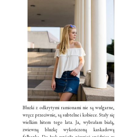
Bluzki z odkrytymi ramionami nie są wulgarne,
wręcz przeciwnie, są subtelne i kobiece. Stały się
wielkim hitem tego lata. Ja, wybrałam białą,
zwiewną bluzkę wykończoną kaskadową
falbanką. Do łask wróciła również spódnica w