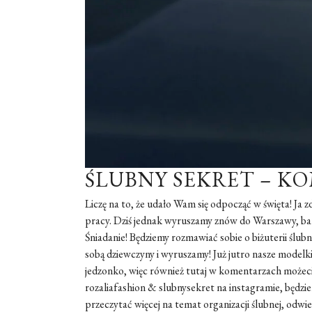
ŚLUBNY SEKRET – KO
Liczę na to, że udało Wam się odpocząć w święta! Ja 
pracy. Dziś jednak wyruszamy znów do Warszawy, bardz
Śniadanie! Będziemy rozmawiać sobie o biżuterii ślubn
sobą dziewczyny i wyruszamy! Już jutro nasze modelk
jedzonko, więc również tutaj w komentarzach możeci
rozaliafashion & slubnysekret na instagramie, będzi
przeczytać więcej na temat organizacji ślubnej, odwie