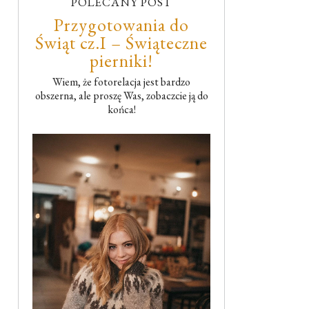
POLECANY POST
Przygotowania do
Świąt cz.I – Świąteczne
pierniki!
Wiem, że fotorelacja jest bardzo
obszerna, ale proszę Was, zobaczcie ją do
końca!