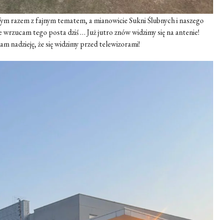
ym razem z fajnym tematem, a mianowicie Sukni Ślubnych i naszego
 wrzucam tego posta dziś … Już jutro znów widzimy się na antenie!
am nadzieję, że się widzimy przed telewizorami!