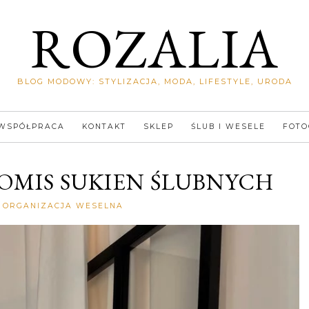
ROZALIA
BLOG MODOWY: STYLIZACJA, MODA, LIFESTYLE, URODA
WSPÓŁPRACA
KONTAKT
SKLEP
ŚLUB I WESELE
FOTO
KOMIS SUKIEN ŚLUBNYCH
Rozalia
ORGANIZACJA WESELNA