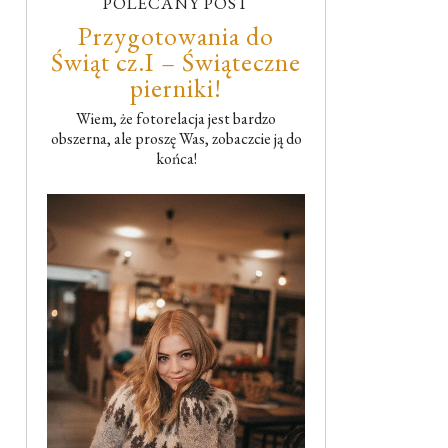
POLECANY POST
Przygotowania do
Świąt cz.I – Świąteczne
pierniki!
Wiem, że fotorelacja jest bardzo
obszerna, ale proszę Was, zobaczcie ją do
końca!