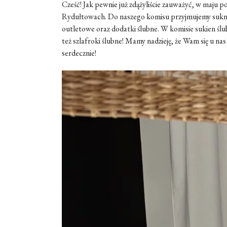
Cześć! Jak pewnie już zdążyliście zauważyć, w maju p
Rydułtowach. Do naszego komisu przyjmujemy suknie
outletowe oraz dodatki ślubne. W komisie sukien śl
też szlafroki ślubne! Mamy nadzieję, że Wam się u n
serdecznie!