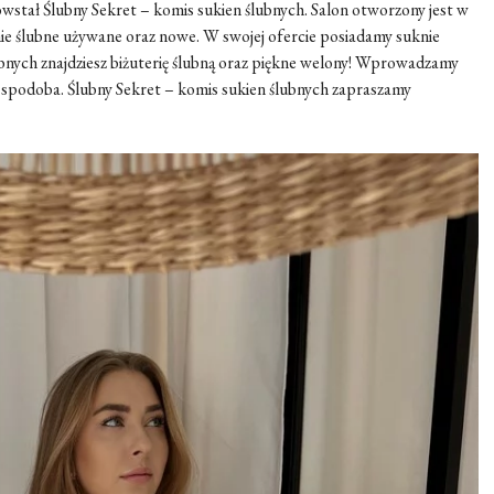
owstał Ślubny Sekret – komis sukien ślubnych. Salon otworzony jest w
 ślubne używane oraz nowe. W swojej ofercie posiadamy suknie
ubnych znajdziesz biżuterię ślubną oraz piękne welony! Wprowadzamy
as spodoba. Ślubny Sekret – komis sukien ślubnych zapraszamy