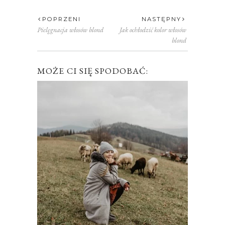
POPRZENI
NASTĘPNY
Pielęgnacja włosów blond
Jak ochłodzić kolor włosów
blond
MOŻE CI SIĘ SPODOBAĆ: