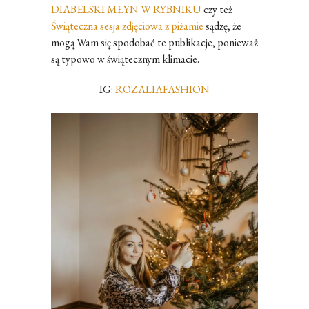
DIABELSKI MŁYN W RYBNIKU
czy też
Świąteczna sesja zdjęciowa z piżamie
sądzę, że
mogą Wam się spodobać te publikacje, ponieważ
są typowo w świątecznym klimacie.
IG:
ROZALIAFASHION