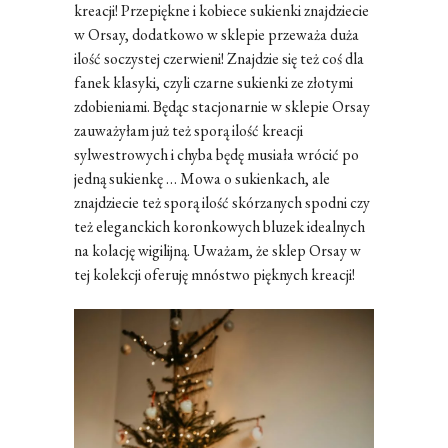
kreacji! Przepiękne i kobiece sukienki znajdziecie
w Orsay, dodatkowo w sklepie przeważa duża
ilość soczystej czerwieni! Znajdzie się też coś dla
fanek klasyki, czyli czarne sukienki ze złotymi
zdobieniami. Będąc stacjonarnie w sklepie Orsay
zauważyłam już też sporą ilość kreacji
sylwestrowych i chyba będę musiała wrócić po
jedną sukienkę … Mowa o sukienkach, ale
znajdziecie też sporą ilość skórzanych spodni czy
też eleganckich koronkowych bluzek idealnych
na kolację wigilijną. Uważam, że sklep Orsay w
tej kolekcji oferuję mnóstwo pięknych kreacji!