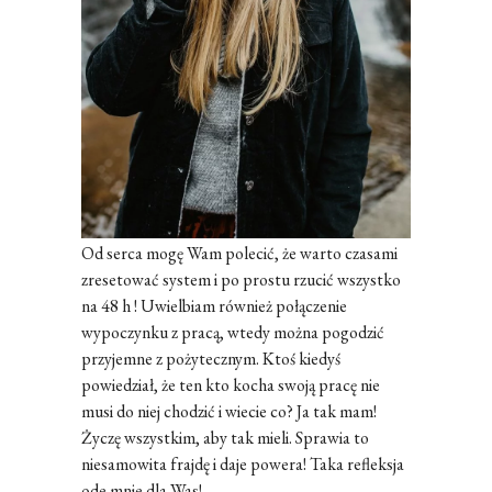
Od serca mogę Wam polecić, że warto czasami
zresetować system i po prostu rzucić wszystko
na 48 h ! Uwielbiam również połączenie
wypoczynku z pracą, wtedy można pogodzić
przyjemne z pożytecznym. Ktoś kiedyś
powiedział, że ten kto kocha swoją pracę nie
musi do niej chodzić i wiecie co? Ja tak mam!
Życzę wszystkim, aby tak mieli. Sprawia to
niesamowita frajdę i daje powera! Taka refleksja
ode mnie dla Was!