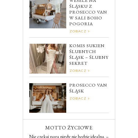
WESELE NA
ŚLĄSKU Z
PROSECCO VAN
W SALI BOHO
POGORIA
ZOBACZ
KOMIS SUKIEN
ŚLUBNYCH
ŚLĄSK – ŚLUBNY
SEKRET
ZOBACZ
PROSECCO VAN
ŚLĄSK
ZOBACZ
MOTTO ŻYCIOWE
Nie czekaj pora nigdy nie będzie idealna. –