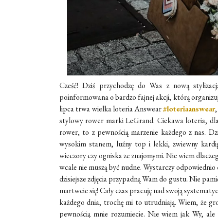
Cześć! Dziś przychodzę do Was z nową stylizac
poinformowana o bardzo fajnej akcji, którą organizu
lipca trwa wielka loteria Answear
#loteriaanswear
stylowy rower marki LeGrand. Ciekawa loteria, dla
rower, to z pewnością marzenie każdego z nas. Dzisi
wysokim stanem, luźny top i lekki, zwiewny kardiga
wieczory czy ogniska ze znajomymi. Nie wiem dlaczeg
wcale nie muszą być nudne. Wystarczy odpowiednio do
dzisiejsze zdjęcia przypadną Wam do gustu. Nie pamię
martwcie się! Cały czas pracuję nad swoją systematyc
każdego dnia, trochę mi to utrudniają. Wiem, że gr
pewnością mnie rozumiecie. Nie wiem jak Wy, ale 