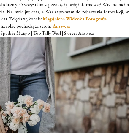
wylądujemy. O wszystkim z pewnością będę informować Was. na moim
ia. Na mnie już czas, a Was zapraszam do zobaczenia fotorelacji, w
wear. Zdjęcia wykonała:
Magdalena Widenka Fotografia
na sobie pochodzą ze strony
Answear
| Spodnie Mango | Top Tally Weijl | Sweter Answear