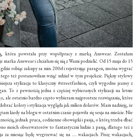
ją, która powstała przy współpracy z marką Answear. Zostałam
je marka Answear i chciałam się nią z Wami podzielić. Od 15 maja do 15
, gdzie robiąc zakupy za min. 200zł i rejestrując paragon, można wygrać
tego też postanowiłam wziąć udział w tym projekcie. Piękny stylowy
ejsza stylizacja to klasyczny #streetfashion, czyli wygodne jeansy z
n. To z pewnością jedna z częściej wybieranych stylizacji na letnie
o, ale ostatnio bardzo często wybieram najprostsze rozwiązania, które
brać kolory i stylizacja wygląda jak milion dolarów. Mam nadzieję, że
tam kiedy na blogu w ostatnim czasie pojawiła się sesja na mieście. Nie
znością, jednak praca, codzienne obowiązki i pasja, o którą trzeba dbać
ono moich obserwatorów to fantastyczni ludzie z pasją, dlatego też z
ja za miesiąc będę wygrzewać się na …. wakacjach. Piszę wakacjach,