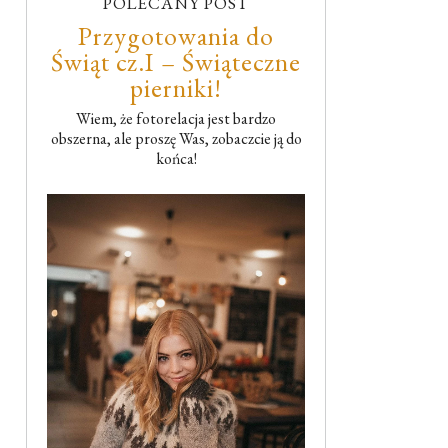
POLECANY POST
Przygotowania do
Świąt cz.I – Świąteczne
pierniki!
Wiem, że fotorelacja jest bardzo
obszerna, ale proszę Was, zobaczcie ją do
końca!