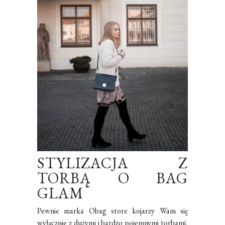
STYLIZACJA Z
TORBĄ O BAG
GLAM
Pewnie marka Obag store kojarzy Wam się
wyłącznie z dużymi i bardzo pojemnymi torbami,