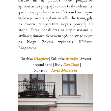
bardzo mi się podoba takie połączenie.
Spróbujcie też połączyć se sobą te dwa elementy
garderoby i pochwalcie się efektem końcowym.
Stylizacja została wykonana kilka dni temu, gdy
na dworze temperatura sięgała powyżej 10
stopni. Teraz jednak czas na ciepłe ubrania, a
stylizację zimowe niebawem będą pojawiać się już
na blogu. Zdjęcia wykonała
Widenka
Magdalena
Torebka
Obagstore
| Sukienka
Born2be
| Sweter
– second hand | Buty
Born2be.pl
|
Zegarek –
North Mountain