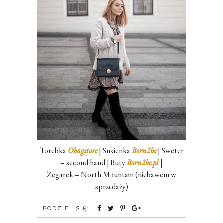
Torebka
Obagstore
| Sukienka
Born2be
| Sweter
– second hand | Buty
Born2be.pl
|
Zegarek – North Mountain (niebawem w
sprzedaży)
PODZIEL SIĘ: