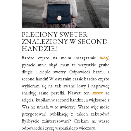
PLECIONY SWETER
ZNALEZIONY W SECOND
HANDZIE!
Bardzo często na moim instagramie
tutaj
,
pytacie mnie skąd mam te wszystkie grube
długie i ciepłe swetry. Odpowiedź brzmi, z
second handu! W ostatnim czasie bardzo często
wybieram się na tak zwane łowy i naprawdę
znajduję same perełki. Nawet ten
sweter
ze
zdjęcia, kupiłam w second handzie, a większość z
Was nie umiała w to uwierzyć. Warto więc może
przygotować publikację z takich zakupów?
Bylibyście zainteresowani? Czekam na wasze
odpowiedzi i życzę wspaniałego wieczoru.