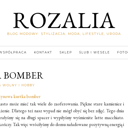
ROZALIA
BLOG MODOWY: STYLIZACJA, MODA, LIFESTYLE, URODA
WSPÓŁPRACA
KONTAKT
SKLEP
ŚLUB I WESELE
FOTO
A BOMBER
Rozalia
S WOLNY I HOBBY
iasto może mieć tak wiele do zaoferowania. Piękne stare kamienice i
enie. Dlatego też nasz wypad nie mógł obyć się bez zdjęć. Tego dnia
ałyśmy się na długi spacer i wypiłyśmy wyśmienite latte macchiato.
ę kończy. Tak więc wróciłyśmy do domu naładowane pozytywną energią i