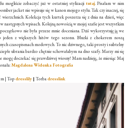
u mogliście zobaczyć już w ostatniej stylizacji
tutaj
. Pisałam w nim
bomber
jacket
nie wpisuje się w kanon mojego stylu. Tak czy inaczej, się
wierzchnich. Kolekcja tych kurtek poszerza się z dnia na dzień, więc
m w następnych wpisach. Kolejną nowością w mojej szafie jest wszystkim
początkowo nie była przeze mnie doceniana. Dziś wykorzystuję ją we
jeden z większych hitów tego sezonu. Bluzki z
chokerem
noszą
nych czasopismach
modowych
. To nic dziwnego, taki prosty i subtelny
 ciepłe ubrania bardzo chętnie schowałabym na dno szafy. Marzy mi się
ie mogę doczekać się prawdziwej wiosny! Mam nadzieję, że miesiąc Maj
konała:
Magdalena Widenka Fotografia
&m | Top
dresslily
|
Torba
dresslink