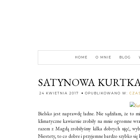
HOME
O MNIE
BLOG
SATYNOWA KURTK
24 KWIETNIA 2017
OPUBLIKOWANO W:
CZA
Bielsko jest naprawdę ładne. Nie sądziłam, że to m
klimatyczne kawiarnie zrobiły na mnie ogromne wraż
razem z Magdą zrobiłyśmy kilka dobrych ujęć, wybr
Niestety, to co dobre i przyjemne bardzo szybko si