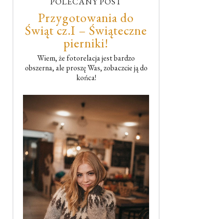
POLECANY POST
Przygotowania do
Świąt cz.I – Świąteczne
pierniki!
Wiem, że fotorelacja jest bardzo
obszerna, ale proszę Was, zobaczcie ją do
końca!