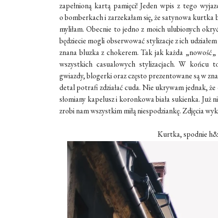
zapełnioną kartą pamięci! Jeden wpis z tego wyjazd
o
bomberkach
i zarzekałam się, że satynowa kurtka
myliłam. Obecnie to jedno z moich ulubionych okryć 
będziecie mogli obserwować stylizacje z ich udziałe
znana bluzka z
chokerem
. Tak jak każda
„
nowość
„
wszystkich casualowych stylizacjach.
W końcu to 
gwiazdy,
blogerki
oraz często prezentowane są w
zna
detal potrafi zdziałać cuda. Nie ukrywam jednak, że
słomiany kapelusz
i
koronkowa biała sukienka. Już n
zrobi nam wszystkim miłą niespodziankę. Zdjęcia wy
Kurtka, spodnie h