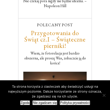
Nie czekaj pora nigdy nie będzie idealna. –
Napoleon Hill
POLECANY POST
Przygotowania do
Świąt cz.I – Świąteczne
pierniki!
Wiem, że fotorelacja jest bardzo
obszerna, ale proszę Was, zobaczcie ją do
końca!
Ta strona korzysta z ciasteczek aby świadczyć usługi na
najwyższym poziomie. Dalsze korzystanie ze strony oznacza,
że zgadzasz się na ich użycie.
Zgoda
Nie zgadzam się
Polityka prywatności