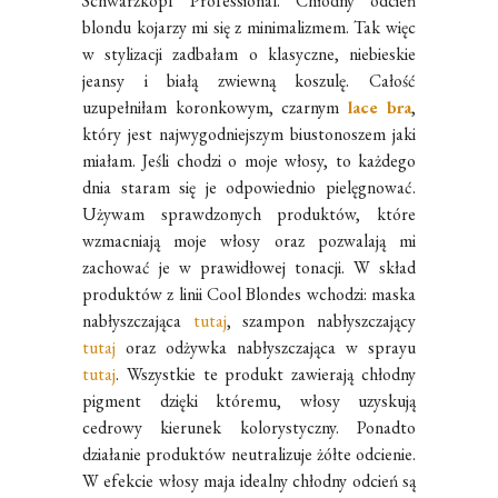
Schwarzkopf Professional. Chłodny odcień
blondu kojarzy mi się z minimalizmem. Tak więc
w stylizacji zadbałam o klasyczne, niebieskie
jeansy i białą zwiewną koszulę. Całość
uzupełniłam koronkowym, czarnym
lace bra
,
który jest najwygodniejszym biustonoszem jaki
miałam. Jeśli chodzi o moje włosy, to każdego
dnia staram się je odpowiednio pielęgnować.
Używam sprawdzonych produktów, które
wzmacniają moje włosy oraz pozwalają mi
zachować je w prawidłowej tonacji. W skład
produktów z linii Cool Blondes wchodzi: maska
nabłyszczająca
tutaj
, szampon nabłyszczający
tutaj
oraz odżywka nabłyszczająca w sprayu
tutaj
. Wszystkie te produkt zawierają chłodny
pigment dzięki któremu, włosy uzyskują
cedrowy kierunek kolorystyczny. Ponadto
działanie produktów neutralizuje żółte odcienie.
W efekcie włosy maja idealny chłodny odcień są