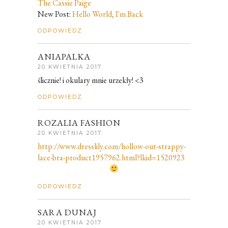
The Cassie Paige
New Post:
Hello World, I'm Back
ODPOWIEDZ
ANIAPALKA
20 KWIETNIA 2017
ślicznie! i okulary mnie urzekły! <3
ODPOWIEDZ
ROZALIA FASHION
20 KWIETNIA 2017
http://www.dresslily.com/hollow-out-strappy-
lace-bra-product1957962.html?lkid=1520923
ODPOWIEDZ
SARA DUNAJ
20 KWIETNIA 2017