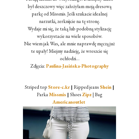
był deszczowy więc założyłam moją dresową
parkę od Missmis. Jeśli szukacie idealnej
narzutki, zerknijcie na tę stronę.
Wydaje mi się, że taką lub podobną stylizację
wykorzystacie na wiele sposobów.
Nie wiem jak Was, ale mnie naprawdę męczą już
te upały! Miejmy nadzieję, że wreszcie się
ochłodzi…
Zdjęcia:
Paulina-Jasińska-Photography
Striped top
Store-c.kr
|
Ripped jeans
Shein
|
Parka
Missmis
|
Shoes
Zipz
| Bag
Americanoutlet