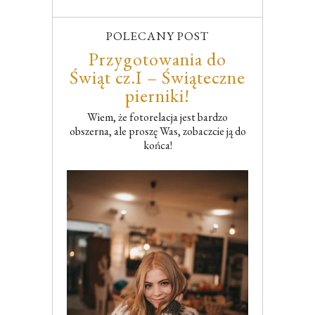
POLECANY POST
Przygotowania do
Świąt cz.I – Świąteczne
pierniki!
Wiem, że fotorelacja jest bardzo
obszerna, ale proszę Was, zobaczcie ją do
końca!