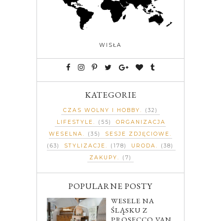
WISŁA
KATEGORIE
CZAS WOLNY I HOBBY
(32)
LIFESTYLE
(55)
ORGANIZACJA
WESELNA
(35)
SESJE ZDJĘCIOWE
(63)
STYLIZACJE
(178)
URODA
(38)
ZAKUPY
(7)
POPULARNE POSTY
WESELE NA
ŚLĄSKU Z
PROSECCO VAN